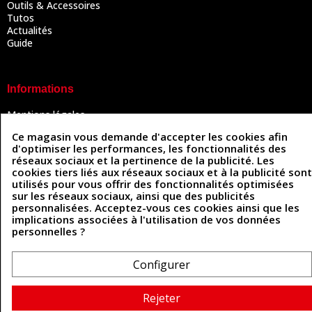
Outils & Accessoires
Tutos
Actualités
Guide
Informations
Mentions légales
Conditions Générales de Vente
Ce magasin vous demande d'accepter les cookies afin
Politique de confidentialité
d'optimiser les performances, les fonctionnalités des
Politique des cookies
réseaux sociaux et la pertinence de la publicité. Les
Contactez-nous
cookies tiers liés aux réseaux sociaux et à la publicité sont
utilisés pour vous offrir des fonctionnalités optimisées
sur les réseaux sociaux, ainsi que des publicités
personnalisées. Acceptez-vous ces cookies ainsi que les
Coordonnées
implications associées à l'utilisation de vos données
personnelles ?
493 Chemin de Catougnac
05 63 34 51 88
81300 Graulhet
contact@cuirenstock.com
Configurer
Rejeter