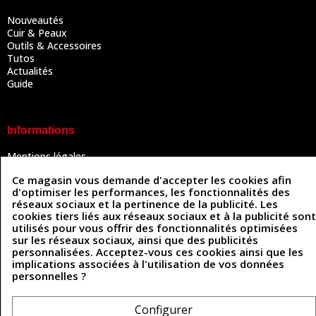
Nouveautés
Cuir & Peaux
Outils & Accessoires
Tutos
Actualités
Guide
Informations
Mentions légales
Conditions Générales de Vente
Ce magasin vous demande d'accepter les cookies afin
Politique de confidentialité
d'optimiser les performances, les fonctionnalités des
Politique des cookies
réseaux sociaux et la pertinence de la publicité. Les
Contactez-nous
cookies tiers liés aux réseaux sociaux et à la publicité sont
utilisés pour vous offrir des fonctionnalités optimisées
sur les réseaux sociaux, ainsi que des publicités
personnalisées. Acceptez-vous ces cookies ainsi que les
Coordonnées
implications associées à l'utilisation de vos données
personnelles ?
493 Chemin de Catougnac
05 63 34 51 88
81300 Graulhet
contact@cuirenstock.com
Configurer