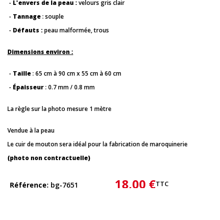
-
L'envers de la peau :
velours gris clair
-
Tannage
: souple
-
Défauts :
peau malformée, trous
Dimensions environ :
-
Taille
: 65 cm à 90 cm x 55 cm à 60 cm
-
Épaisseur
: 0.7 mm / 0.8 mm
La règle sur la photo mesure 1 mètre
Vendue à la peau
Le cuir de mouton sera idéal pour la fabrication de maroquinerie
(photo non contractuelle)
18,00 €
TTC
Référence
bg-7651