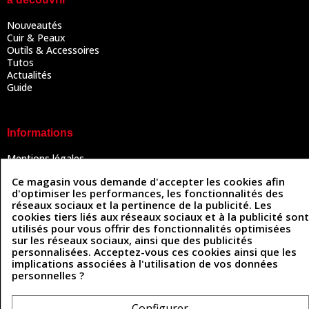
Nouveautés
Cuir & Peaux
Outils & Accessoires
Tutos
Actualités
Guide
Informations
Mentions légales
Conditions Générales de Vente
Ce magasin vous demande d'accepter les cookies afin
Politique de confidentialité
d'optimiser les performances, les fonctionnalités des
Politique des cookies
réseaux sociaux et la pertinence de la publicité. Les
Contactez-nous
cookies tiers liés aux réseaux sociaux et à la publicité sont
utilisés pour vous offrir des fonctionnalités optimisées
sur les réseaux sociaux, ainsi que des publicités
personnalisées. Acceptez-vous ces cookies ainsi que les
Coordonnées
implications associées à l'utilisation de vos données
personnelles ?
493 Chemin de Catougnac
05 63 34 51 88
81300 Graulhet
contact@cuirenstock.com
Configurer