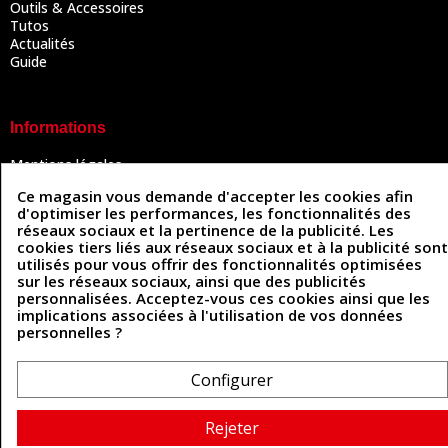
Outils & Accessoires
Tutos
Actualités
Guide
Informations
Mentions légales
Conditions Générales de Vente
Ce magasin vous demande d'accepter les cookies afin
Politique de confidentialité
d'optimiser les performances, les fonctionnalités des
Politique des cookies
réseaux sociaux et la pertinence de la publicité. Les
Contactez-nous
cookies tiers liés aux réseaux sociaux et à la publicité sont
utilisés pour vous offrir des fonctionnalités optimisées
sur les réseaux sociaux, ainsi que des publicités
personnalisées. Acceptez-vous ces cookies ainsi que les
Coordonnées
implications associées à l'utilisation de vos données
personnelles ?
493 Chemin de Catougnac
05 63 34 51 88
81300 Graulhet
contact@cuirenstock.com
Configurer
Rejeter