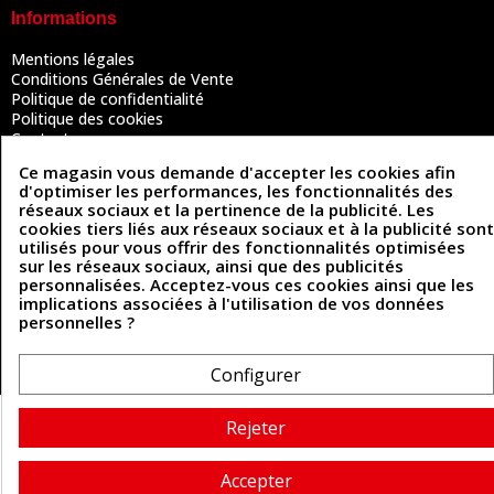
Informations
Mentions légales
Conditions Générales de Vente
Politique de confidentialité
Politique des cookies
Contactez-nous
Ce magasin vous demande d'accepter les cookies afin
d'optimiser les performances, les fonctionnalités des
réseaux sociaux et la pertinence de la publicité. Les
Coordonnées
cookies tiers liés aux réseaux sociaux et à la publicité sont
utilisés pour vous offrir des fonctionnalités optimisées
493 Chemin de Catougnac
05 63 34 51 88
sur les réseaux sociaux, ainsi que des publicités
81300 Graulhet
personnalisées. Acceptez-vous ces cookies ainsi que les
contact@cuirenstock.com
implications associées à l'utilisation de vos données
personnelles ?
Configurer
Cuirenstock © 2026 - Une création Quatrys 💙
Rejeter
Accepter