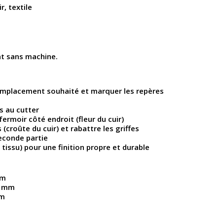
r, textile
nt sans machine.
’emplacement souhaité et marquer les repères
es au cutter
fermoir côté endroit (fleur du cuir)
 (croûte du cuir) et rabattre les griffes
seconde partie
 tissu) pour une finition propre et durable
mm
,2 mm
mm