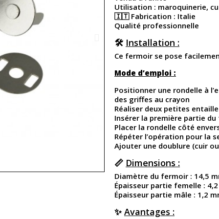
Utilisation : maroquinerie, cui
🇮🇹 Fabrication : Italie
Qualité professionnelle
🛠️
Installation :
Ce fermoir se pose facileme
Mode d’emploi :
Positionner une rondelle à l
des griffes au crayon
Réaliser deux petites entaill
Insérer la première partie du 
Placer la rondelle côté envers
Répéter l’opération pour la 
Ajouter une doublure (cuir ou
📏
Dimensions :
Diamètre du fermoir : 14,5 
Épaisseur partie femelle : 4
Épaisseur partie mâle : 1,2 
✨
Avantages :