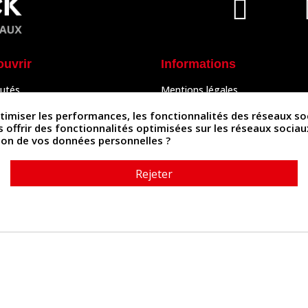
ouvrir
Informations
utés
Mentions légales
Peaux
Conditions Générales de Vente
& Accessoires
Politique de confidentialité
iser les performances, les fonctionnalités des réseaux sociau
Politique des cookies
us offrir des fonctionnalités optimisées sur les réseaux socia
tés
Contactez-nous
ation de vos données personnelles ?
Rejeter