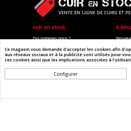
cuir en stock
à déc
Qui sommes nous ?
Nouvea
Programme de fidélité
Cuir & 
Paiement sécurisé
Outils 
Ce magasin vous demande d'accepter les cookies afin d'optim
Un problème de connexion ?
Tutos
aux réseaux sociaux et à la publicité sont utilisés pour vo
Frais de livraison
Actuali
ces cookies ainsi que les implications associées à l'utilis
Nos partenaires
Guide
Formulaire de rétractation
Configurer