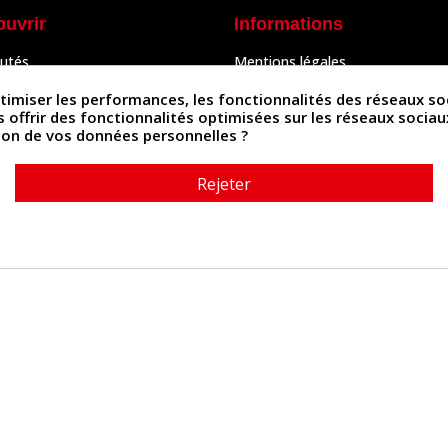
ouvrir
Informations
utés
Mentions légales
Peaux
Conditions Générales de Vente
& Accessoires
Politique de confidentialité
iser les performances, les fonctionnalités des réseaux sociau
Politique des cookies
us offrir des fonctionnalités optimisées sur les réseaux socia
tés
Contactez-nous
ation de vos données personnelles ?
Rejeter