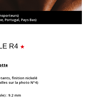
ansporteurs)
ne, Portugal, Pays Bas)
ELE R4
lotte
tants, finition nickelé
illes sur la photo N°4)
ble) : 9.2 mm