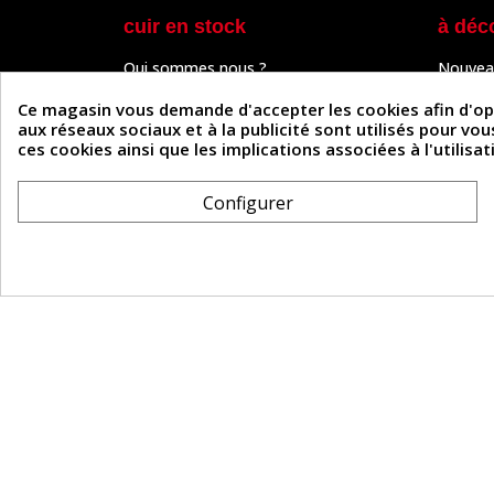
cuir en stock
à déc
Qui sommes nous ?
Nouvea
Programme de fidélité
Cuir & 
Paiement sécurisé
Outils 
Ce magasin vous demande d'accepter les cookies afin d'optim
Un problème de connexion ?
Tutos
aux réseaux sociaux et à la publicité sont utilisés pour vo
Frais de livraison
Actuali
ces cookies ainsi que les implications associées à l'utilis
Nos partenaires
Guide
Formulaire de rétractation
Configurer