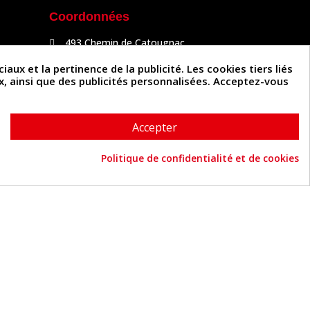
Coordonnées
493 Chemin de Catougnac
81300 Graulhet
05 63 34 51 88
x et la pertinence de la publicité. Les cookies tiers liés
contact@cuirenstock.com
ux, ainsi que des publicités personnalisées. Acceptez-vous
Accepter
Politique de confidentialité et de cookies
Cuirenstock © 2026 - Une création Quatrys 💙
Consentement aux cookies