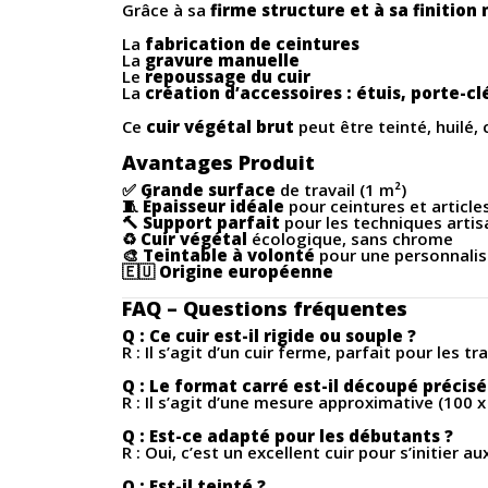
Grâce à sa
firme structure et à sa finition 
La
fabrication de ceintures
La
gravure manuelle
Le
repoussage du cuir
La
création d’accessoires : étuis, porte-cl
Ce
cuir végétal brut
peut être teinté, huilé,
Avantages Produit
✅
Grande surface
de travail (1 m²)
🧵
Épaisseur idéale
pour ceintures et article
🔨
Support parfait
pour les techniques artis
♻️
Cuir végétal
écologique, sans chrome
🎨
Teintable à volonté
pour une personnalisa
🇪🇺
Origine européenne
FAQ – Questions fréquentes
Q : Ce cuir est-il rigide ou souple ?
R : Il s’agit d’un cuir ferme, parfait pour les
Q : Le format carré est-il découpé précis
R : Il s’agit d’une mesure approximative (100 
Q : Est-ce adapté pour les débutants ?
R : Oui, c’est un excellent cuir pour s’initier
Q : Est-il teinté ?