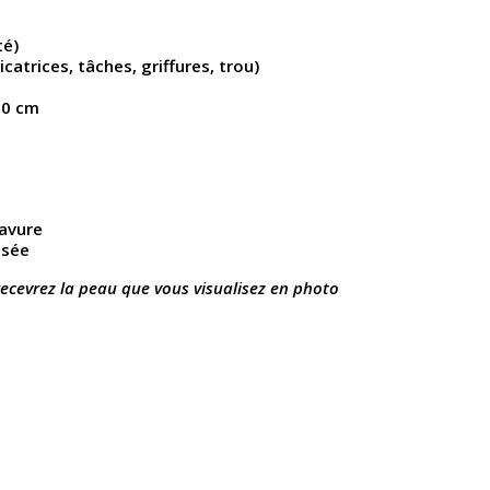
té)
icatrices, tâches, griffures, trou)
90 cm
avure
isée
recevrez la peau que vous visualisez en photo