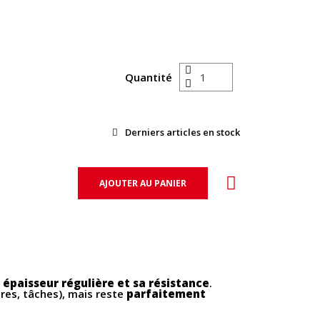
Quantité
Derniers articles en stock
AJOUTER AU PANIER
n
épaisseur régulière et sa résistance
.
fures, tâches), mais reste
parfaitement