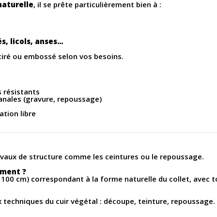
naturelle
, il se prête particulièrement bien à :
és, licols, anses…
 ciré ou embossé selon vos besoins.
s résistants
anales (gravure, repoussage)
tion libre
 travaux de structure comme les ceintures ou le repoussage.
ément ?
x 100 cm) correspondant à la forme naturelle du collet, avec t
 aux techniques du cuir végétal : découpe, teinture, repoussage.