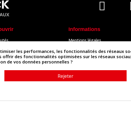
ouvrir
Informations
utés
Mentions légales
Peaux
Conditions Générales de Vente
& Accessoires
Politique de confidentialité
iser les performances, les fonctionnalités des réseaux sociau
Politique des cookies
us offrir des fonctionnalités optimisées sur les réseaux socia
tés
Contactez-nous
ation de vos données personnelles ?
Rejeter