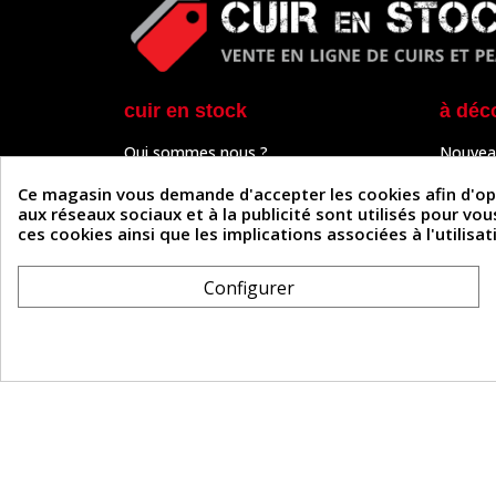
cuir en stock
à déc
Qui sommes nous ?
Nouvea
Programme de fidélité
Cuir & 
Paiement sécurisé
Outils 
Ce magasin vous demande d'accepter les cookies afin d'optim
Un problème de connexion ?
Tutos
aux réseaux sociaux et à la publicité sont utilisés pour vo
Frais de livraison
Actuali
ces cookies ainsi que les implications associées à l'utilis
Nos partenaires
Guide
Formulaire de rétractation
Configurer