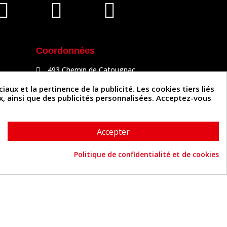
Coordonnées
493 Chemin de Catougnac
81300 Graulhet
05 63 34 51 88
x et la pertinence de la publicité. Les cookies tiers liés
contact@cuirenstock.com
ux, ainsi que des publicités personnalisées. Acceptez-vous
Accepter
Politique de confidentialité et de cookies
Cuirenstock © 2026 - Une création Quatrys 💙
Consentement aux cookies