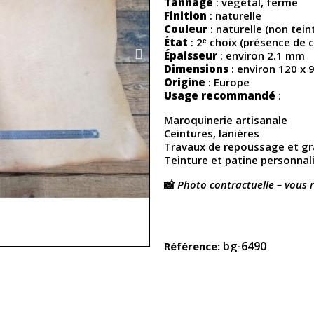
Tannage
: végétal, ferme
Finition
: naturelle
Couleur
: naturelle (non tein
État
: 2ᵉ choix (présence de c
Épaisseur
: environ 2.1 mm
Dimensions
: environ 120 x 
Origine
: Europe
Usage recommandé
:
Maroquinerie artisanale
Ceintures, lanières
Travaux de repoussage et gr
Teinture et patine personnal
📸
Photo contractuelle – vous 
bg-6490
Référence