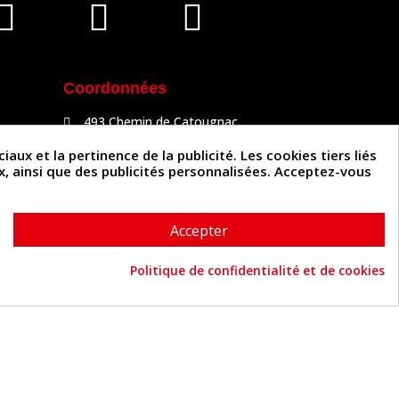
Coordonnées
493 Chemin de Catougnac
81300 Graulhet
05 63 34 51 88
x et la pertinence de la publicité. Les cookies tiers liés
contact@cuirenstock.com
ux, ainsi que des publicités personnalisées. Acceptez-vous
Accepter
Politique de confidentialité et de cookies
Cuirenstock © 2026 - Une création Quatrys 💙
Consentement aux cookies