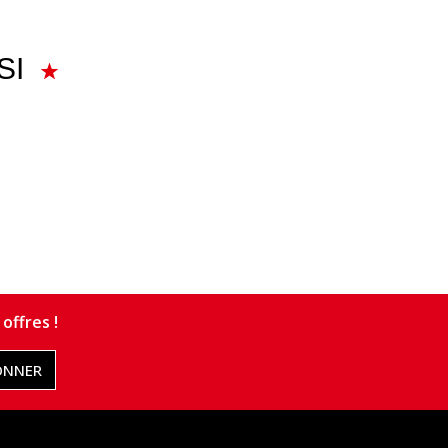
SI
offres !
ONNER