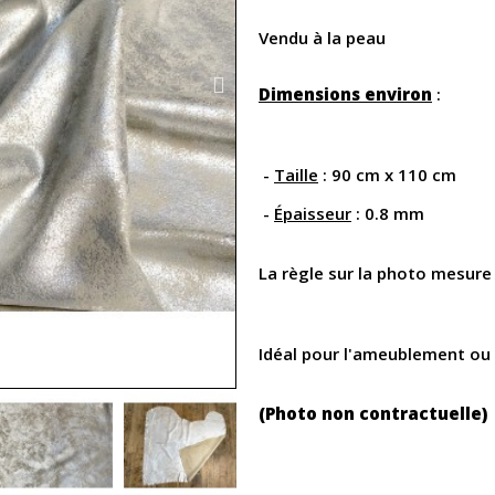
Vendu à la peau
Dimensions environ
:
-
Taille
: 90 cm x 110 cm
-
Épaisseur
: 0.8 mm
La règle sur la photo mesur
Idéal pour l'ameublement ou
(Photo non contractuelle)