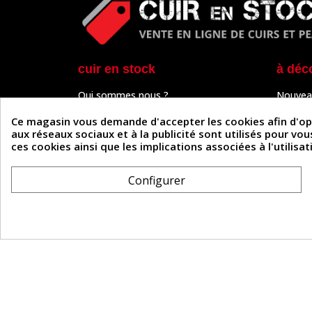
cuir en stock
à déc
Qui sommes nous ?
Nouvea
Programme de fidélité
Cuir & 
Paiement sécurisé
Outils 
Ce magasin vous demande d'accepter les cookies afin d'optim
Un problème de connexion ?
Tutos
aux réseaux sociaux et à la publicité sont utilisés pour vo
Frais de livraison
Actuali
ces cookies ainsi que les implications associées à l'utilis
Nos partenaires
Guide
Formulaire de rétractation
Configurer