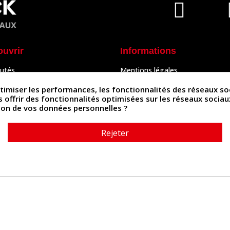
ouvrir
Informations
utés
Mentions légales
Peaux
Conditions Générales de Vente
& Accessoires
Politique de confidentialité
iser les performances, les fonctionnalités des réseaux sociau
Politique des cookies
us offrir des fonctionnalités optimisées sur les réseaux socia
tés
Contactez-nous
ation de vos données personnelles ?
Rejeter