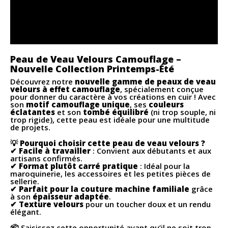
Peau de Veau Velours Camouflage –
Nouvelle Collection Printemps-Été
Découvrez notre
nouvelle gamme de peaux de veau
velours à effet camouflage
, spécialement conçue
pour donner du caractère à vos créations en cuir ! Avec
son
motif camouflage unique
, ses
couleurs
éclatantes
et son
tombé équilibré
(ni trop souple, ni
trop rigide), cette peau est idéale pour une multitude
de projets.
💡
Pourquoi choisir cette peau de veau velours ?
✔
Facile à travailler
: Convient aux débutants et aux
artisans confirmés.
✔
Format plutôt carré pratique
: Idéal pour la
maroquinerie, les accessoires et les petites pièces de
sellerie.
✔
Parfait pour la couture machine familiale
grâce
à son
épaisseur adaptée
.
✔
Texture velours
pour un toucher doux et un rendu
élégant.
📦 Saisissez cette opportunité avant qu’il ne soit trop