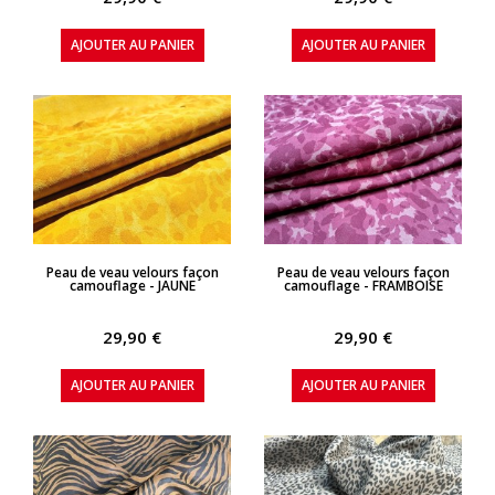
AJOUTER AU PANIER
AJOUTER AU PANIER
APERÇU RAPIDE
APERÇU RAPIDE
Peau de veau velours façon
Peau de veau velours façon
camouflage - JAUNE
camouflage - FRAMBOISE
29,90 €
29,90 €
AJOUTER AU PANIER
AJOUTER AU PANIER