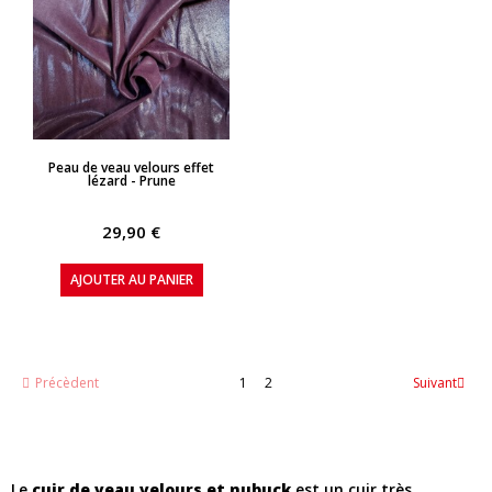
APERÇU RAPIDE
Peau de veau velours effet
lézard - Prune
29,90 €
AJOUTER AU PANIER
Précèdent
1
2
Suivant
Le
cuir de veau velours et nubuck
est un cuir très