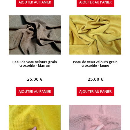
AJOUTER AU PANIER
AJOUTER AU PANIER
APERÇU RAPIDE
APERÇU RAPIDE
Peau de veau velours grain
Peau de veau velours grain
crocodile - Marron
crocodile - Jaune
25,00 €
25,00 €
AJOUTER AU PANIER
AJOUTER AU PANIER