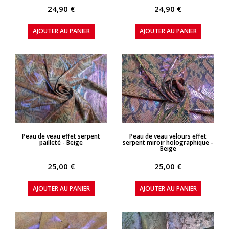
24,90 €
24,90 €
AJOUTER AU PANIER
AJOUTER AU PANIER
APERÇU RAPIDE
APERÇU RAPIDE
Peau de veau effet serpent
Peau de veau velours effet
pailleté - Beige
serpent miroir holographique -
Beige
25,00 €
25,00 €
AJOUTER AU PANIER
AJOUTER AU PANIER