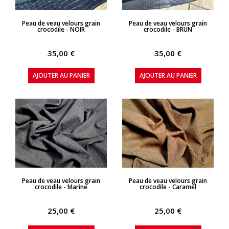
APERÇU RAPIDE
APERÇU RAPIDE
Peau de veau velours grain
Peau de veau velours grain
crocodile - NOIR
crocodile - BRUN
35,00 €
35,00 €
AJOUTER AU PANIER
AJOUTER AU PANIER
APERÇU RAPIDE
APERÇU RAPIDE
Peau de veau velours grain
Peau de veau velours grain
crocodile - Marine
crocodile - Caramel
25,00 €
25,00 €