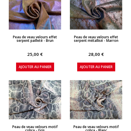
APERÇU RAPIDE
APERÇU RAPIDE
Peau de veau velours effet
Peau de veau velours effet
serpent pailleté - Brun
serpent métallisé - Marron
25,00 €
28,00 €
AJOUTER AU PANIER
AJOUTER AU PANIER
APERÇU RAPIDE
APERÇU RAPIDE
Peau de veau velours motif
Peau de veau velours motif
cobra - Gris
cobra - Blanc