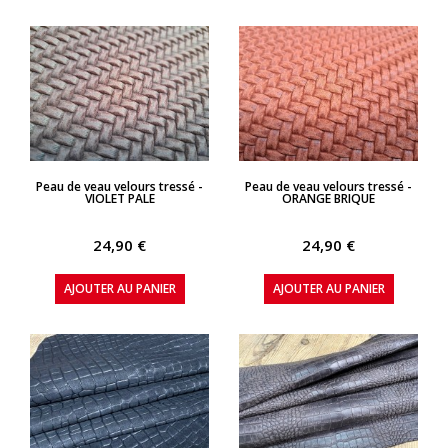
APERÇU RAPIDE
APERÇU RAPIDE
Peau de veau velours tressé -
Peau de veau velours tressé -
VIOLET PALE
ORANGE BRIQUE
24,90 €
24,90 €
AJOUTER AU PANIER
AJOUTER AU PANIER