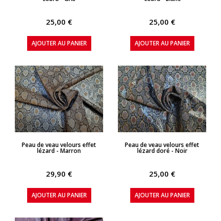
25,00 €
25,00 €
AJOUTER AU PANIER
AJOUTER AU PANIER
APERÇU RAPIDE
APERÇU RAPIDE
Peau de veau velours effet
Peau de veau velours effet
lézard - Marron
lézard doré - Noir
29,90 €
25,00 €
AJOUTER AU PANIER
AJOUTER AU PANIER