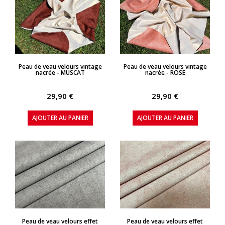
APERÇU RAPIDE
APERÇU RAPIDE
Peau de veau velours vintage
Peau de veau velours vintage
nacrée - MUSCAT
nacrée - ROSE
29,90 €
29,90 €
AJOUTER AU PANIER
AJOUTER AU PANIER
APERÇU RAPIDE
APERÇU RAPIDE
Peau de veau velours effet
Peau de veau velours effet