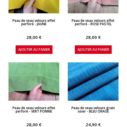
APERÇU RAPIDE
APERÇU RAPIDE
Peau de veau velours effet
Peau de veau velours effet
perforé - JAUNE
perforé - ROSE PASTEL
28,00 €
28,00 €
AJOUTER AU PANIER
AJOUTER AU PANIER
APERÇU RAPIDE
APERÇU RAPIDE
Peau de veau velours effet
Peau de veau velours grain
perforé - VERT POMME
osier - BLEU ORAGE
28,00 €
24,90 €