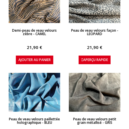
APERÇU RAPIDE
APERÇU RAPIDE
Demi-peau de veau velours
Peau de veau velours façon -
zèbre - CAMEL
LEOPARD
21,90 €
21,90 €
AJOUTER AU PANIER
APERÇU RAPIDE
APERÇU RAPIDE
APERÇU RAPIDE
Peau de veau velours paillettée
Peau de veau velours petit
holographique - BLEU
grain métallisé - GRIS