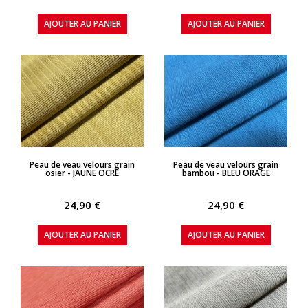
AJOUTER AU PANIER
AJOUTER AU PANIER
APERÇU RAPIDE
APERÇU RAPIDE
Peau de veau velours grain
Peau de veau velours grain
osier - JAUNE OCRE
bambou - BLEU ORAGE
24,90 €
24,90 €
AJOUTER AU PANIER
AJOUTER AU PANIER