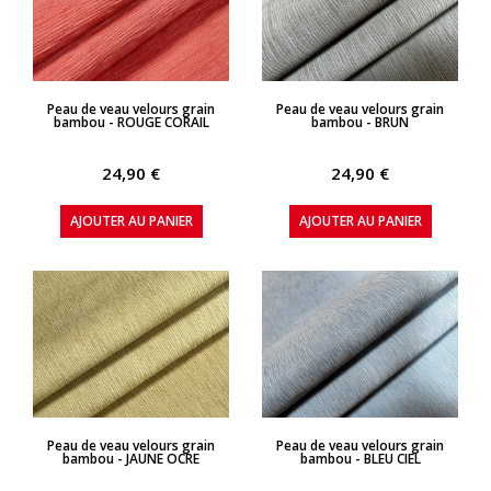
APERÇU RAPIDE
APERÇU RAPIDE
Peau de veau velours grain
Peau de veau velours grain
bambou - ROUGE CORAIL
bambou - BRUN
24,90 €
24,90 €
AJOUTER AU PANIER
AJOUTER AU PANIER
APERÇU RAPIDE
APERÇU RAPIDE
Peau de veau velours grain
Peau de veau velours grain
bambou - JAUNE OCRE
bambou - BLEU CIEL