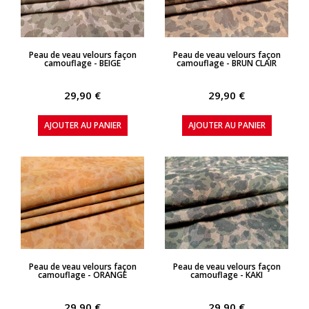
APERÇU RAPIDE
APERÇU RAPIDE
Peau de veau velours façon
Peau de veau velours façon
camouflage - BEIGE
camouflage - BRUN CLAIR
29,90 €
29,90 €
AJOUTER AU PANIER
AJOUTER AU PANIER
APERÇU RAPIDE
APERÇU RAPIDE
Peau de veau velours façon
Peau de veau velours façon
camouflage - ORANGE
camouflage - KAKI
29,90 €
29,90 €