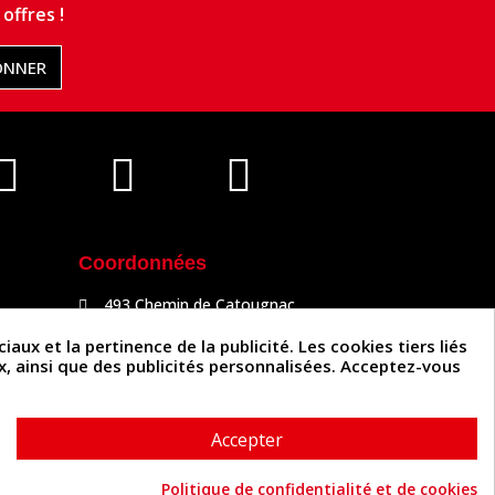
offres !
ONNER
Coordonnées
493 Chemin de Catougnac
81300 Graulhet
05 63 34 51 88
x et la pertinence de la publicité. Les cookies tiers liés
contact@cuirenstock.com
ux, ainsi que des publicités personnalisées. Acceptez-vous
Accepter
Politique de confidentialité et de cookies