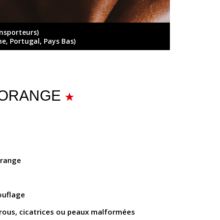
ansporteurs)
ne, Portugal, Pays Bas)
 - ORANGE
orange
ouflage
trous, cicatrices ou peaux malformées