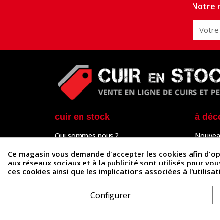
Notre n
cuir en stock
à déc
Qui sommes nous ?
Nouvea
Programme de fidélité
Cuir & 
Paiement sécurisé
Outils 
Ce magasin vous demande d'accepter les cookies afin d'optim
Un problème de connexion ?
Tutos
aux réseaux sociaux et à la publicité sont utilisés pour vo
Frais de livraison
Actuali
ces cookies ainsi que les implications associées à l'utilis
Nos partenaires
Guide
Formulaire de rétractation
Configurer