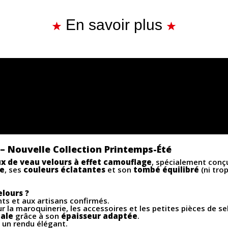
En savoir plus
– Nouvelle Collection Printemps-Été
 de veau velours à effet camouflage
, spécialement conç
ue
, ses
couleurs éclatantes
et son
tombé équilibré
(ni trop
elours ?
ts et aux artisans confirmés.
ur la maroquinerie, les accessoires et les petites pièces de sel
iale
grâce à son
épaisseur adaptée
.
 un rendu élégant.