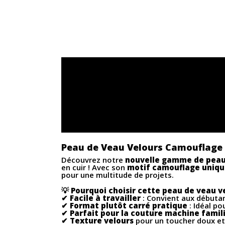
Peau de Veau Velours Camouflage 
Découvrez notre
nouvelle gamme de peaux
en cuir ! Avec son
motif camouflage uniq
pour une multitude de projets.
💡
Pourquoi choisir cette peau de veau v
✔
Facile à travailler
: Convient aux débutan
✔
Format plutôt carré pratique
: Idéal po
✔
Parfait pour la couture machine famil
✔
Texture velours
pour un toucher doux et