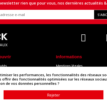
ewsletter rien que pour vous, nos dernières actualités & 
S’AB
ouvrir
Informations
utés
Mentions légales
Peaux
Conditions Générales de Vente
& Accessoires
Politique de confidentialité
iser les performances, les fonctionnalités des réseaux sociau
Politique des cookies
us offrir des fonctionnalités optimisées sur les réseaux socia
tés
Contactez-nous
ation de vos données personnelles ?
Rejeter