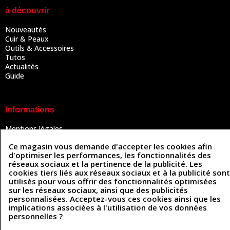
à découvrir
Nouveautés
Cuir & Peaux
Outils & Accessoires
Tutos
Actualités
Guide
Informations
Mentions légales
Conditions Générales de Vente
Ce magasin vous demande d'accepter les cookies afin
Politique de confidentialité
d'optimiser les performances, les fonctionnalités des
Politique des cookies
réseaux sociaux et la pertinence de la publicité. Les
Contactez-nous
cookies tiers liés aux réseaux sociaux et à la publicité sont
utilisés pour vous offrir des fonctionnalités optimisées
sur les réseaux sociaux, ainsi que des publicités
personnalisées. Acceptez-vous ces cookies ainsi que les
Coordonnées
implications associées à l'utilisation de vos données
personnelles ?
493 Chemin de Catougnac
05 63 34 51 88
81300 Graulhet