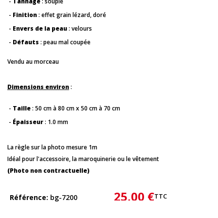
-
Tannage
: souple
-
Finition
: effet grain lézard, doré
-
Envers de la peau
: velours
-
Défauts
: peau mal coupée
Vendu au morceau
Dimensions environ
:
-
Taille
: 50 cm à 80 cm x 50 cm à 70 cm
-
Épaisseur
: 1.0 mm
La règle sur la photo mesure 1m
Idéal pour l'accessoire, la maroquinerie ou le vêtement
(Photo non contractuelle)
25,00 €
TTC
Référence
bg-7200