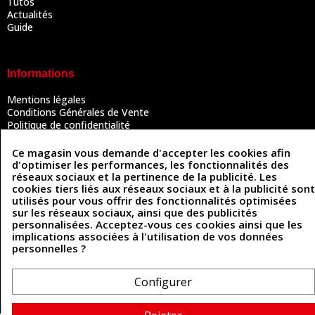
Tutos
Actualités
Guide
Informations
Mentions légales
Conditions Générales de Vente
Politique de confidentialité
Politique des cookies
Contactez-nous
Ce magasin vous demande d'accepter les cookies afin
d'optimiser les performances, les fonctionnalités des
réseaux sociaux et la pertinence de la publicité. Les
cookies tiers liés aux réseaux sociaux et à la publicité sont
Coordonnées
utilisés pour vous offrir des fonctionnalités optimisées
sur les réseaux sociaux, ainsi que des publicités
493 Chemin de Catougnac
personnalisées. Acceptez-vous ces cookies ainsi que les
05 63 34 51 88
81300 Graulhet
implications associées à l'utilisation de vos données
contact@cuirenstock.com
personnelles ?
Configurer
Cuirenstock © 2026 - Une création Quatrys 💙