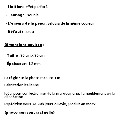
-
Finition
: effet perforé
-
Tannage
: souple
- L'envers de la peau :
velours de la même couleur
-
Défauts
: trou
Dimensions environ
:
-
Taille
:
90 cm x 90 cm
-
Épaisseur
: 1.2 mm
La règle sur la photo mesure 1 m
Fabrication italienne
Idéal pour confectionner de la maroquinerie, l'ameublement ou la
décoration
Expédition sous 24/48h jours ouvrés, produit en stock.
(photo non contractuelle)