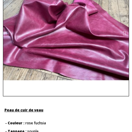
Peau de cuir de veau
- Couleur :
rose fuchsia
- Tannage :
souple