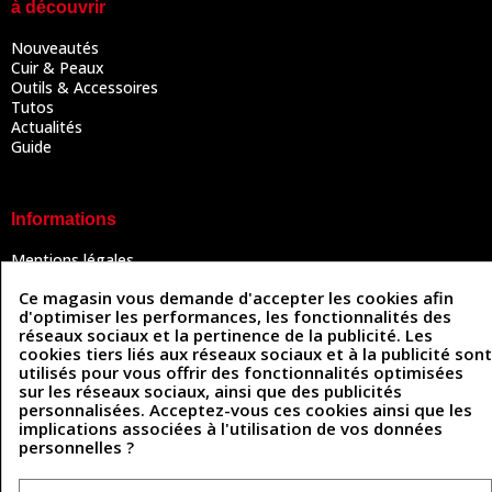
à découvrir
Nouveautés
Cuir & Peaux
Outils & Accessoires
Tutos
Actualités
Guide
Informations
Mentions légales
Conditions Générales de Vente
Ce magasin vous demande d'accepter les cookies afin
Politique de confidentialité
d'optimiser les performances, les fonctionnalités des
Politique des cookies
réseaux sociaux et la pertinence de la publicité. Les
Contactez-nous
cookies tiers liés aux réseaux sociaux et à la publicité sont
utilisés pour vous offrir des fonctionnalités optimisées
sur les réseaux sociaux, ainsi que des publicités
personnalisées. Acceptez-vous ces cookies ainsi que les
Coordonnées
implications associées à l'utilisation de vos données
personnelles ?
493 Chemin de Catougnac
05 63 34 51 88
81300 Graulhet
contact@cuirenstock.com