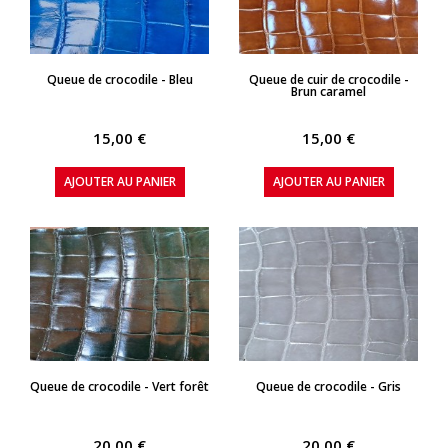
APERÇU RAPIDE
APERÇU RAPIDE
Queue de crocodile - Bleu
Queue de cuir de crocodile -
Brun caramel
15,00 €
15,00 €
AJOUTER AU PANIER
AJOUTER AU PANIER
APERÇU RAPIDE
APERÇU RAPIDE
Queue de crocodile - Vert forêt
Queue de crocodile - Gris
20,00 €
20,00 €