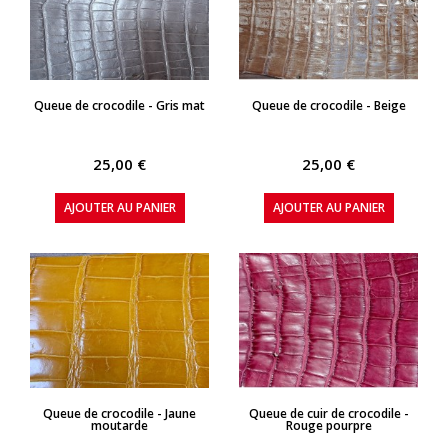
APERÇU RAPIDE
APERÇU RAPIDE
Queue de crocodile - Gris mat
Queue de crocodile - Beige
25,00 €
25,00 €
AJOUTER AU PANIER
AJOUTER AU PANIER
APERÇU RAPIDE
APERÇU RAPIDE
Queue de crocodile - Jaune
Queue de cuir de crocodile -
moutarde
Rouge pourpre