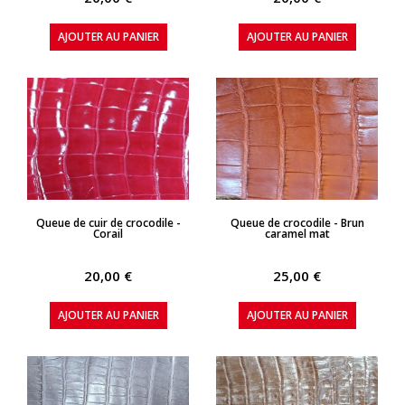
AJOUTER AU PANIER
AJOUTER AU PANIER
APERÇU RAPIDE
APERÇU RAPIDE
Queue de cuir de crocodile -
Queue de crocodile - Brun
Corail
caramel mat
20,00 €
25,00 €
AJOUTER AU PANIER
AJOUTER AU PANIER