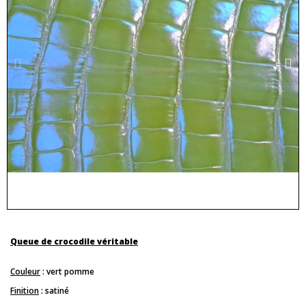
Queue de crocodile véritable
Couleur
: vert pomme
Finition
: satiné