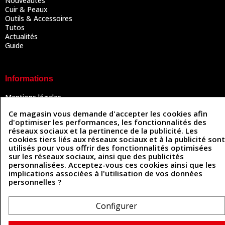
Nouveautés
Cuir & Peaux
Outils & Accessoires
Tutos
Actualités
Guide
Informations
Mentions légales
Conditions Générales de Vente
Ce magasin vous demande d'accepter les cookies afin
Politique de confidentialité
d'optimiser les performances, les fonctionnalités des
Politique des cookies
réseaux sociaux et la pertinence de la publicité. Les
Contactez-nous
cookies tiers liés aux réseaux sociaux et à la publicité sont
utilisés pour vous offrir des fonctionnalités optimisées
sur les réseaux sociaux, ainsi que des publicités
personnalisées. Acceptez-vous ces cookies ainsi que les
Coordonnées
implications associées à l'utilisation de vos données
personnelles ?
493 Chemin de Catougnac
05 63 34 51 88
81300 Graulhet
contact@cuirenstock.com
Configurer