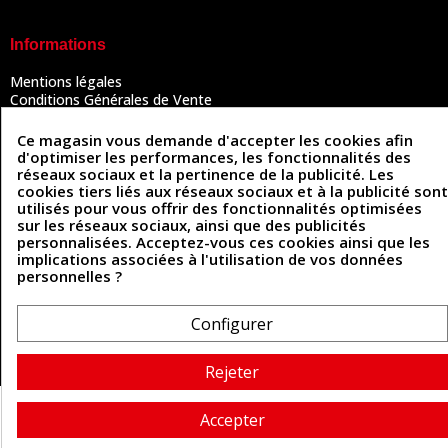
Informations
Mentions légales
Conditions Générales de Vente
Politique de confidentialité
Politique des cookies
Ce magasin vous demande d'accepter les cookies afin
Contactez-nous
d'optimiser les performances, les fonctionnalités des
réseaux sociaux et la pertinence de la publicité. Les
cookies tiers liés aux réseaux sociaux et à la publicité sont
utilisés pour vous offrir des fonctionnalités optimisées
Coordonnées
sur les réseaux sociaux, ainsi que des publicités
personnalisées. Acceptez-vous ces cookies ainsi que les
493 Chemin de Catougnac
implications associées à l'utilisation de vos données
05 63 34 51 88
81300 Graulhet
personnelles ?
contact@cuirenstock.com
Configurer
Cuirenstock © 2026 - Une création Quatrys 💙
Rejeter
Accepter