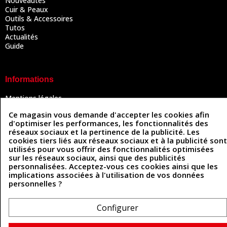
Nouveautés
Cuir & Peaux
Outils & Accessoires
Tutos
Actualités
Guide
Informations
Mentions légales
Conditions Générales de Vente
Ce magasin vous demande d'accepter les cookies afin
Politique de confidentialité
d'optimiser les performances, les fonctionnalités des
Politique des cookies
réseaux sociaux et la pertinence de la publicité. Les
Contactez-nous
cookies tiers liés aux réseaux sociaux et à la publicité sont
utilisés pour vous offrir des fonctionnalités optimisées
sur les réseaux sociaux, ainsi que des publicités
personnalisées. Acceptez-vous ces cookies ainsi que les
Coordonnées
implications associées à l'utilisation de vos données
personnelles ?
493 Chemin de Catougnac
05 63 34 51 88
81300 Graulhet
contact@cuirenstock.com
Configurer