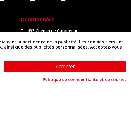
Coordonnées
493 Chemin de Catougnac
81300 Graulhet
05 63 34 51 88
x et la pertinence de la publicité. Les cookies tiers liés
contact@cuirenstock.com
ux, ainsi que des publicités personnalisées. Acceptez-vous
Accepter
Politique de confidentialité et de cookies
Cuirenstock © 2026 - Une création Quatrys 💙
Consentement aux cookies