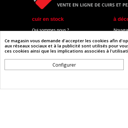
cuir en stock
à déc
Qui sommes nous ?
Nouvea
Programme de fidélité
Cuir & 
Paiement sécurisé
Outils 
Ce magasin vous demande d'accepter les cookies afin d'optim
Un problème de connexion ?
Tutos
aux réseaux sociaux et à la publicité sont utilisés pour vo
Frais de livraison
Actuali
ces cookies ainsi que les implications associées à l'utilis
Nos partenaires
Guide
Formulaire de rétractation
Configurer