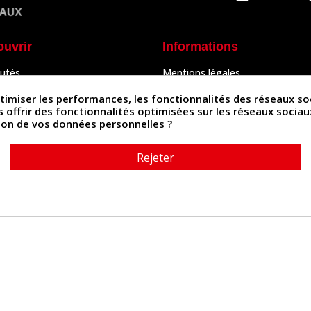
ouvrir
Informations
utés
Mentions légales
Peaux
Conditions Générales de Vente
& Accessoires
Politique de confidentialité
iser les performances, les fonctionnalités des réseaux sociau
Politique des cookies
us offrir des fonctionnalités optimisées sur les réseaux socia
tés
Contactez-nous
ation de vos données personnelles ?
Rejeter