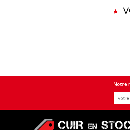
V
Notre n