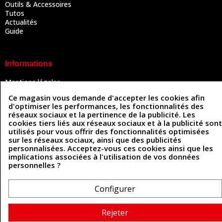
Outils & Accessoires
Tutos
Actualités
Guide
Informations
Mentions légales
Conditions Générales de Vente
Ce magasin vous demande d'accepter les cookies afin
Politique de confidentialité
d'optimiser les performances, les fonctionnalités des
Politique des cookies
réseaux sociaux et la pertinence de la publicité. Les
Contactez-nous
cookies tiers liés aux réseaux sociaux et à la publicité sont
utilisés pour vous offrir des fonctionnalités optimisées
sur les réseaux sociaux, ainsi que des publicités
personnalisées. Acceptez-vous ces cookies ainsi que les
Coordonnées
implications associées à l'utilisation de vos données
personnelles ?
493 Chemin de Catougnac
05 63 34 51 88
81300 Graulhet
contact@cuirenstock.com
Configurer
Rejeter