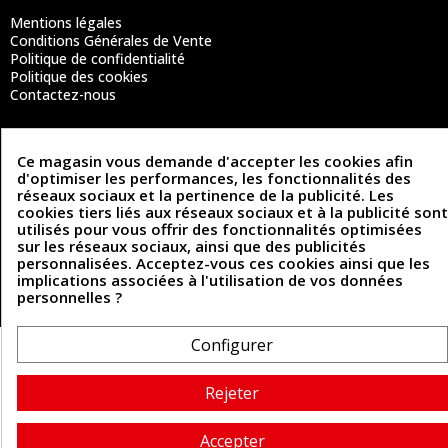
Mentions légales
Conditions Générales de Vente
Politique de confidentialité
Politique des cookies
Contactez-nous
Ce magasin vous demande d'accepter les cookies afin
Coordonnées
d'optimiser les performances, les fonctionnalités des
réseaux sociaux et la pertinence de la publicité. Les
493 Chemin de Catougnac
05 63 34 51 88
cookies tiers liés aux réseaux sociaux et à la publicité sont
81300 Graulhet
utilisés pour vous offrir des fonctionnalités optimisées
contact@cuirenstock.com
sur les réseaux sociaux, ainsi que des publicités
personnalisées. Acceptez-vous ces cookies ainsi que les
implications associées à l'utilisation de vos données
personnelles ?
Cuirenstock © 2026 - Une création Quatrys 💙
Configurer
Rejeter
Accepter