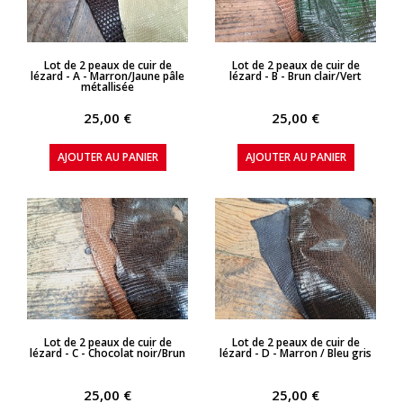
APERÇU RAPIDE
APERÇU RAPIDE
Lot de 2 peaux de cuir de
Lot de 2 peaux de cuir de
lézard - A - Marron/Jaune pâle
lézard - B - Brun clair/Vert
métallisée
25,00 €
25,00 €
AJOUTER AU PANIER
AJOUTER AU PANIER
APERÇU RAPIDE
APERÇU RAPIDE
Lot de 2 peaux de cuir de
Lot de 2 peaux de cuir de
lézard - C - Chocolat noir/Brun
lézard - D - Marron / Bleu gris
25,00 €
25,00 €