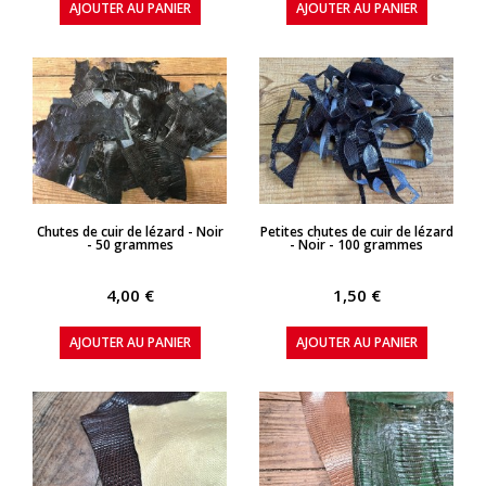
AJOUTER AU PANIER
AJOUTER AU PANIER
APERÇU RAPIDE
APERÇU RAPIDE
Chutes de cuir de lézard - Noir
Petites chutes de cuir de lézard
- 50 grammes
- Noir - 100 grammes
4,00 €
1,50 €
AJOUTER AU PANIER
AJOUTER AU PANIER