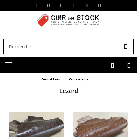
Cuirs et Peaux
Cuir exotique
Lézard