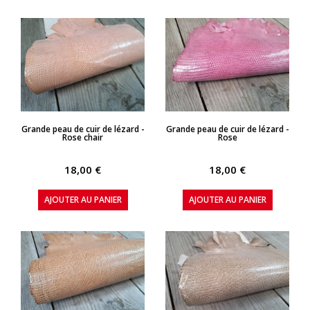
APERÇU RAPIDE
APERÇU RAPIDE
Grande peau de cuir de lézard -
Grande peau de cuir de lézard -
Rose chair
Rose
18,00 €
18,00 €
AJOUTER AU PANIER
AJOUTER AU PANIER