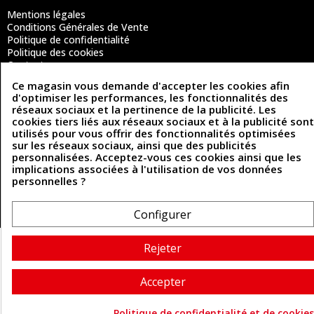
Mentions légales
Conditions Générales de Vente
Politique de confidentialité
Politique des cookies
Contactez-nous
Ce magasin vous demande d'accepter les cookies afin
d'optimiser les performances, les fonctionnalités des
réseaux sociaux et la pertinence de la publicité. Les
Coordonnées
cookies tiers liés aux réseaux sociaux et à la publicité sont
utilisés pour vous offrir des fonctionnalités optimisées
493 Chemin de Catougnac
05 63 34 51 88
sur les réseaux sociaux, ainsi que des publicités
81300 Graulhet
personnalisées. Acceptez-vous ces cookies ainsi que les
contact@cuirenstock.com
implications associées à l'utilisation de vos données
personnelles ?
Configurer
Cuirenstock © 2026 - Une création Quatrys 💙
Rejeter
Accepter
Politique de confidentialité et de cookies