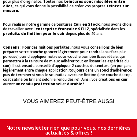
pour plus d'originalité. Toutes nos
teintures sont miscibles entre
elles,
ce qui vous donne la possibilité de créer vos propres
teintes sur
mesure
.
Pour réaliser notre gamme de teintures
Cuir en Stock
, nous avons choisi
de travailler avec l'
entreprise française STILZ
, spécialisée dans les
produits de finition pour le cuir
depuis plus de 40 ans.
Conseils
: Pour des finitions parfaites, nous vous conseillons de bien
préparer votre tranche (poncer légèrement pour rendre la surface plus
poreuse) puis d'appliquer notre sous-couche bombée (base idéale, qui
permettra à la teinture de mieux adhérer tout en lissant les aspérités du
cuir). Il est ensuite conseillé d'appliquer 2 couches de teinture (en ponçant
légèrement entre chaque application, toujours dans un souci d'adhérence)
puis de terminer si vous le souhaitez avec une finition (une couche de top-
coat satiné ou brillant selon le rendu désiré). Ainsi, vos créations en cuir
auront un
rendu professionnel
et
durable
!
VOUS AIMEREZ PEUT-ÊTRE AUSSI
Notre newsletter rien que pour vous, nos dernières
actualités & offres !