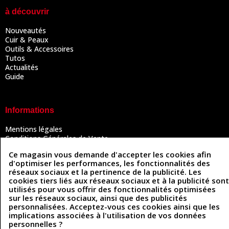
à découvrir
Nouveautés
Cuir & Peaux
Outils & Accessoires
Tutos
Actualités
Guide
Informations
Mentions légales
Conditions Générales de Vente
Politique de confidentialité
Ce magasin vous demande d'accepter les cookies afin
Politique des cookies
d'optimiser les performances, les fonctionnalités des
Contactez-nous
réseaux sociaux et la pertinence de la publicité. Les
cookies tiers liés aux réseaux sociaux et à la publicité sont
utilisés pour vous offrir des fonctionnalités optimisées
sur les réseaux sociaux, ainsi que des publicités
Coordonnées
personnalisées. Acceptez-vous ces cookies ainsi que les
implications associées à l'utilisation de vos données
493 Chemin de Catougnac
05 63 34 51 88
personnelles ?
81300 Graulhet