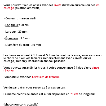
Vous pouvez fixer les anses avec des
rivets
(fixation durable) ou des
vis
chicago
(fixation amovible)
-
Couleur
: marron vieilli
-
Longueur
: 50 cm
-
Largeur
: 20 mm
-
Épaisseur
: 1.6 mm
-
Diamètre du trou
: 3.0 mm
Les trous se situent à 1.5 cm et 5.5 cm du bout de la anse, ainsi vous avez
le choix de fixer vos lanières soit directement avec 2 rivets ou vis
chicago, soit en y insérant un anneau passant.
Vous pouvez agrandir les trous à votre convenance à l'aide d'une
pince
révolver
Compatible avec nos
teintures de tranche
Vendu par paire, vous recevrez 2 anses en cuir.
Le même coloris de anses est aussi disponible en
70 cm
de longueur.
(photo non contractuelle)