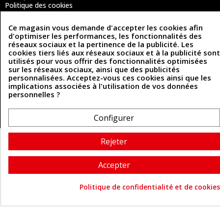
Politique des cookies
Contactez-nous
Ce magasin vous demande d'accepter les cookies afin
d'optimiser les performances, les fonctionnalités des
réseaux sociaux et la pertinence de la publicité. Les
Coordonnées
cookies tiers liés aux réseaux sociaux et à la publicité sont
utilisés pour vous offrir des fonctionnalités optimisées
493 Chemin de Catougnac
05 63 34 51 88
sur les réseaux sociaux, ainsi que des publicités
81300 Graulhet
personnalisées. Acceptez-vous ces cookies ainsi que les
contact@cuirenstock.com
implications associées à l'utilisation de vos données
personnelles ?
Configurer
Cuirenstock © 2026 - Une création Quatrys 💙
Rejeter
Accepter
Politique de confidentialité et de cookies
Consentement aux cookie