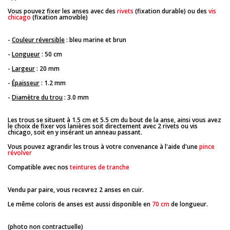
Vous pouvez fixer les anses avec des
rivets
(fixation durable) ou des
vis
chicago
(fixation amovible)
-
Couleur réversible
: bleu marine et brun
-
Longueur
: 50 cm
-
Largeur
: 20 mm
-
Épaisseur
: 1.2 mm
-
Diamètre du trou
: 3.0 mm
Les trous se situent à 1.5 cm et 5.5 cm du bout de la anse, ainsi vous avez
le choix de fixer vos lanières soit directement avec 2 rivets ou vis
chicago, soit en y insérant un anneau passant.
Vous pouvez agrandir les trous à votre convenance à l'aide d'une
pince
révolver
Compatible avec nos
teintures de tranche
Vendu par paire, vous recevrez 2 anses en cuir.
Le même coloris de anses est aussi disponible en
70 cm
de longueur.
(photo non contractuelle)