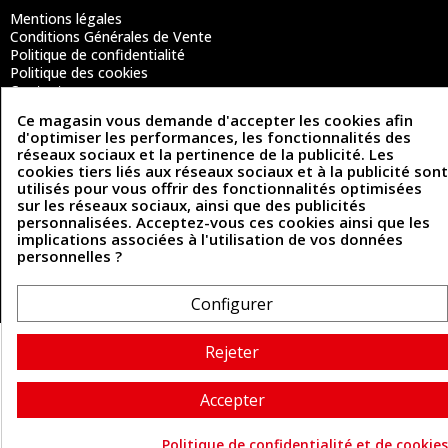
Mentions légales
Conditions Générales de Vente
Politique de confidentialité
Politique des cookies
Contactez-nous
Ce magasin vous demande d'accepter les cookies afin
d'optimiser les performances, les fonctionnalités des
réseaux sociaux et la pertinence de la publicité. Les
Coordonnées
cookies tiers liés aux réseaux sociaux et à la publicité sont
utilisés pour vous offrir des fonctionnalités optimisées
493 Chemin de Catougnac
05 63 34 51 88
sur les réseaux sociaux, ainsi que des publicités
81300 Graulhet
personnalisées. Acceptez-vous ces cookies ainsi que les
contact@cuirenstock.com
implications associées à l'utilisation de vos données
personnelles ?
Configurer
Cuirenstock © 2026 - Une création Quatrys 💙
Rejeter
Accepter
Politique de confidentialité et de cookies