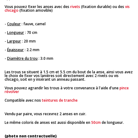
Vous pouvez fixer les anses avec des
rivets
(fixation durable) ou des
vis
chicago
(fixation amovible)
-
Couleur
: fauve, camel
-
Longueur
: 70 cm
-
Largeur
: 20 mm
-
Épaisseur
: 2.2 mm
-
Diamètre du trou
: 3.0 mm
Les trous se situent à 1.5 cm et 5.5 cm du bout de la anse, ainsi vous avez
le choix de fixer vos lanières soit directement avec 2 rivets ou vis
chicago, soit en y insérant un anneau passant.
Vous pouvez agrandir les trous à votre convenance à l'aide d'une
pince
révolver
Compatible avec nos
teintures de tranche
Vendu par paire, vous recevrez 2 anses en cuir.
Le même coloris de anses est aussi disponible en
50cm
de longueur.
(photo non contractuelle)