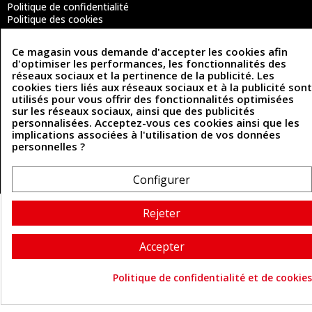
Politique de confidentialité
Politique des cookies
Contactez-nous
Ce magasin vous demande d'accepter les cookies afin
d'optimiser les performances, les fonctionnalités des
réseaux sociaux et la pertinence de la publicité. Les
Coordonnées
cookies tiers liés aux réseaux sociaux et à la publicité sont
utilisés pour vous offrir des fonctionnalités optimisées
493 Chemin de Catougnac
05 63 34 51 88
sur les réseaux sociaux, ainsi que des publicités
81300 Graulhet
personnalisées. Acceptez-vous ces cookies ainsi que les
contact@cuirenstock.com
implications associées à l'utilisation de vos données
personnelles ?
Configurer
Cuirenstock © 2026 - Une création Quatrys 💙
Rejeter
Accepter
Politique de confidentialité et de cookies
Consentement aux cookie