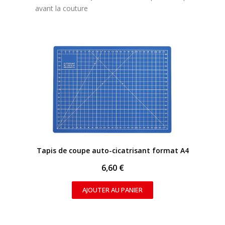
avant la couture
APERÇU RAPIDE
Tapis de coupe auto-cicatrisant format A4
6,60 €
AJOUTER AU PANIER