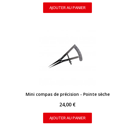
AJOUTER AU PANIER
APERÇU RAPIDE
Mini compas de précision - Pointe sèche
24,00 €
AJOUTER AU PANIER