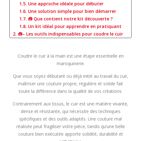
1.5. Une approche idéale pour débuter
1.6. Une solution simple pour bien démarrer
1.7. 🧰 Que contient notre kit découverte ?
1.8. Un kit idéal pour apprendre en pratiquant
2. 🧰– Les outils indispensables pour coudre le cuir
2.1. ✂️ Les outils de préparation
3. 📏 Les outils de traçage et de perçage
Coudre le cuir à la main est une étape essentielle en
3.1. 📐 Tracer une ligne de couture régulière
maroquinerie.
3.2. ✒️ Marquer la ligne de couture
4. 🔨 Percer le cuir avec précision
Que vous soyez débutant ou déjà initié au travail du cuir,
4.1. 🔨 Les griffes à frapper : rapidité et
maîtriser une couture propre, régulière et solide fait
régularité
toute la différence dans la qualité de vos créations.
4.2. 🎯 Pourquoi combiner alêne et griffe
4.3. 🧵 Le fil poissé : solidité et finition
Contrairement aux tissus, le cuir est une matière vivante,
professionnelle
dense et résistante, qui nécessite des techniques
5. 🪡 Couture sellier : technique traditionnelle et
spécifiques et des outils adaptés. Une couture mal
ultra résistante 🪡
réalisée peut fragiliser votre pièce, tandis qu’une belle
5.1. 🪡 Préparer ses aiguilles
couture bien exécutée apporte solidité, durabilité et
6. 🪡 Comment réaliser une couture simplifiée 🪡