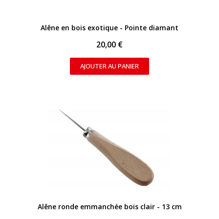
APERÇU RAPIDE
Alêne en bois exotique - Pointe diamant
20,00 €
AJOUTER AU PANIER
APERÇU RAPIDE
Alêne ronde emmanchée bois clair - 13 cm