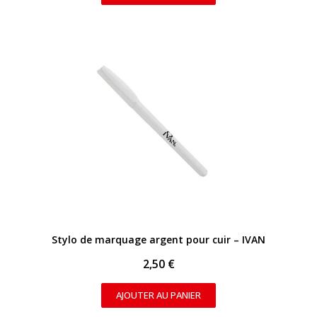
APERÇU RAPIDE
Stylo de marquage argent pour cuir – IVAN
2,50 €
AJOUTER AU PANIER