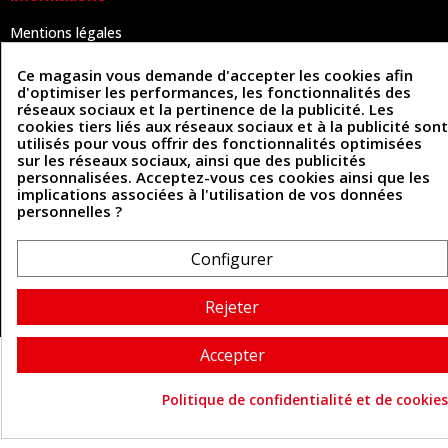
Mentions légales
Conditions Générales de Vente
Politique de confidentialité
Ce magasin vous demande d'accepter les cookies afin
Politique des cookies
d'optimiser les performances, les fonctionnalités des
Contactez-nous
réseaux sociaux et la pertinence de la publicité. Les
cookies tiers liés aux réseaux sociaux et à la publicité sont
utilisés pour vous offrir des fonctionnalités optimisées
sur les réseaux sociaux, ainsi que des publicités
Coordonnées
personnalisées. Acceptez-vous ces cookies ainsi que les
implications associées à l'utilisation de vos données
493 Chemin de Catougnac
personnelles ?
05 63 34 51 88
81300 Graulhet
contact@cuirenstock.com
Configurer
Rejeter
Cuirenstock © 2026 - Une création Quatrys 💙
Accepter
Politique de confidentialité et de cookies
Consentement aux cookie