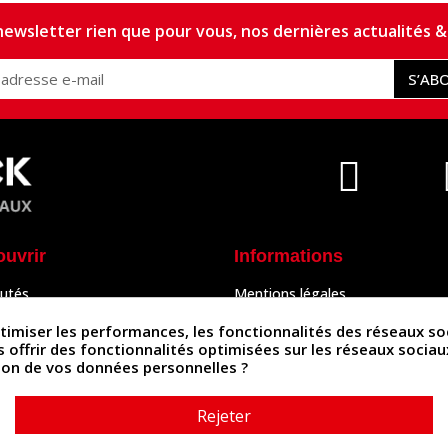
ewsletter rien que pour vous, nos dernières actualités & 
S’AB
ouvrir
Informations
utés
Mentions légales
Peaux
Conditions Générales de Vente
& Accessoires
Politique de confidentialité
iser les performances, les fonctionnalités des réseaux sociau
Politique des cookies
us offrir des fonctionnalités optimisées sur les réseaux socia
tés
Contactez-nous
ation de vos données personnelles ?
Rejeter