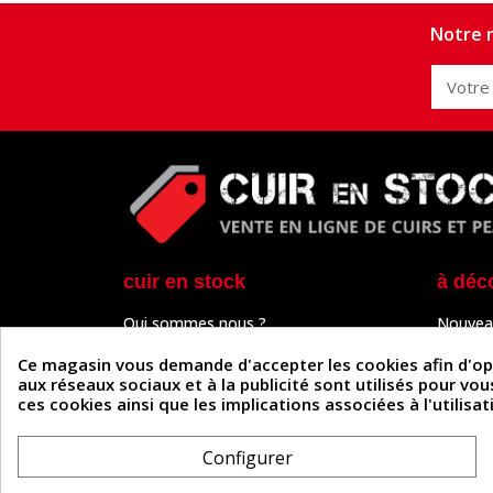
Notre n
cuir en stock
à déc
Qui sommes nous ?
Nouvea
Programme de fidélité
Cuir & 
Paiement sécurisé
Outils 
Ce magasin vous demande d'accepter les cookies afin d'optim
Un problème de connexion ?
Tutos
aux réseaux sociaux et à la publicité sont utilisés pour vo
Frais de livraison
Actuali
ces cookies ainsi que les implications associées à l'utilis
Nos partenaires
Guide
Formulaire de rétractation
Configurer