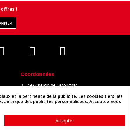
offres !
ONNER
Coordonnées
493 Chemin de Catougnac
81300 Graulhet
05 63 34 51 88
x et la pertinence de la publicité. Les cookies tiers liés
contact@cuirenstock.com
ux, ainsi que des publicités personnalisées. Acceptez-vous
Accepter