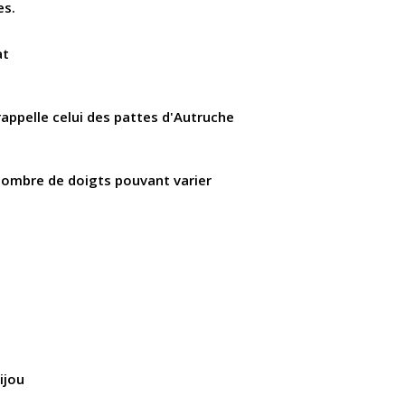
es.
at
rappelle celui des pattes d'Autruche
nombre de doigts pouvant varier
ijou