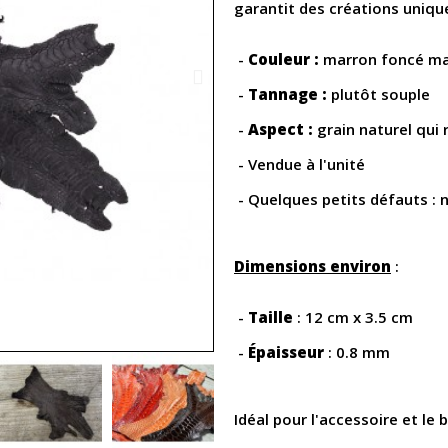
garantit des créations uniqu
-
Couleur :
marron foncé m
-
Tannage :
plutôt souple
-
Aspect :
grain naturel qui 
- Vendue à l'unité
- Quelques petits défauts : 
Dimensions environ
:
-
Taille
: 12 cm x 3.5 cm
-
Épaisseur
: 0.8 mm
Idéal pour l'accessoire et le b