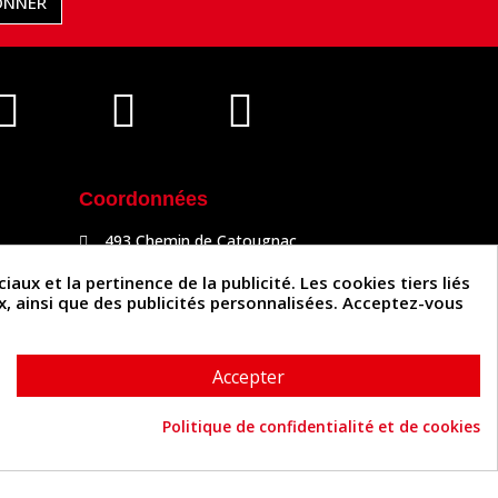
ONNER
Coordonnées
493 Chemin de Catougnac
81300 Graulhet
05 63 34 51 88
x et la pertinence de la publicité. Les cookies tiers liés
contact@cuirenstock.com
ux, ainsi que des publicités personnalisées. Acceptez-vous
Accepter
Politique de confidentialité et de cookies
Cuirenstock © 2026 - Une création Quatrys 💙
Consentement aux cookies