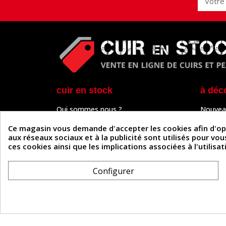
cuir en stock
à déc
Qui sommes nous ?
Nouvea
Programme de fidélité
Cuir & 
Paiement sécurisé
Outils 
Ce magasin vous demande d'accepter les cookies afin d'optim
Un problème de connexion ?
Tutos
aux réseaux sociaux et à la publicité sont utilisés pour vo
Frais de livraison
Actuali
ces cookies ainsi que les implications associées à l'utilis
Nos partenaires
Guide
Formulaire de rétractation
Configurer