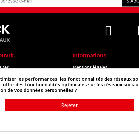
S’AB
ouvrir
Informations
utés
Mentions légales
Peaux
Conditions Générales de Vente
& Accessoires
Politique de confidentialité
iser les performances, les fonctionnalités des réseaux sociau
Politique des cookies
us offrir des fonctionnalités optimisées sur les réseaux socia
tés
Contactez-nous
ation de vos données personnelles ?
Rejeter