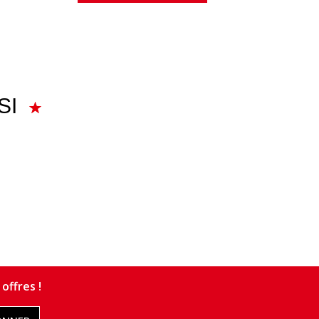
SI
offres !