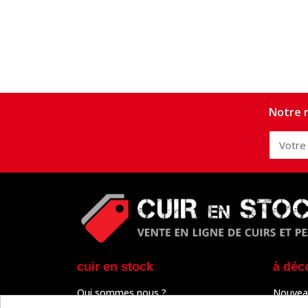
Notre n
cuir en stock
à déc
Qui sommes nous ?
Nouvea
Programme de fidélité
Cuir & 