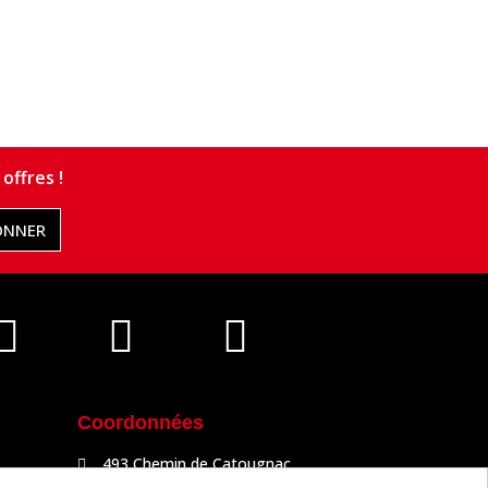
offres !
ONNER
Coordonnées
493 Chemin de Catougnac
81300 Graulhet