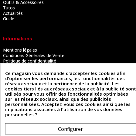
Outils & Accessoires
Tutos
Actualités
Guide
Informations
Mentions légales
Conditions Générales de Vente
Politique de confidentialité
Politique des cookies
Contactez-nous
Ce magasin vous demande d'accepter les cookies afin
d'optimiser les performances, les fonctionnalités des
réseaux sociaux et la pertinence de la publicité. Les
cookies tiers liés aux réseaux sociaux et à la publicité sont
Coordonnées
utilisés pour vous offrir des fonctionnalités optimisées
sur les réseaux sociaux, ainsi que des publicités
493 Chemin de Catougnac
personnalisées. Acceptez-vous ces cookies ainsi que les
05 63 34 51 88
81300 Graulhet
implications associées à l'utilisation de vos données
contact@cuirenstock.com
personnelles ?
Configurer