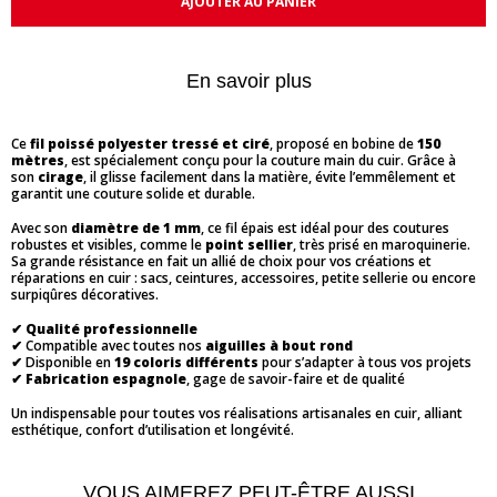
AJOUTER AU PANIER
En savoir plus
Ce
fil poissé polyester tressé et ciré
, proposé en bobine de
150
mètres
, est spécialement conçu pour la couture main du cuir. Grâce à
son
cirage
, il glisse facilement dans la matière, évite l’emmêlement et
garantit une couture solide et durable.
Avec son
diamètre de 1 mm
, ce fil épais est idéal pour des coutures
robustes et visibles, comme le
point sellier
, très prisé en maroquinerie.
Sa grande résistance en fait un allié de choix pour vos créations et
réparations en cuir : sacs, ceintures, accessoires, petite sellerie ou encore
surpiqûres décoratives.
✔
Qualité professionnelle
✔ Compatible avec toutes nos
aiguilles à bout rond
✔ Disponible en
19 coloris différents
pour s’adapter à tous vos projets
✔
Fabrication espagnole
, gage de savoir-faire et de qualité
Un indispensable pour toutes vos réalisations artisanales en cuir, alliant
esthétique, confort d’utilisation et longévité.
VOUS AIMEREZ PEUT-ÊTRE AUSSI