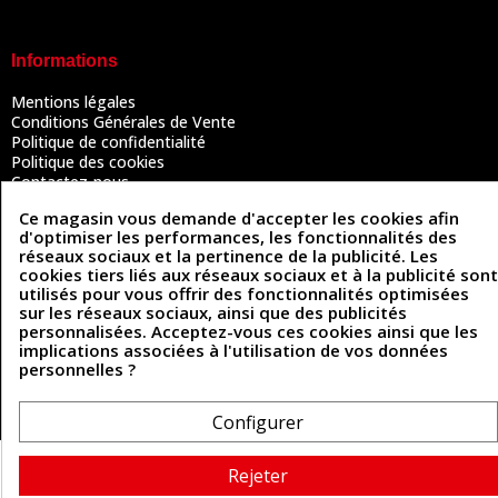
Informations
Mentions légales
Conditions Générales de Vente
Politique de confidentialité
Politique des cookies
Contactez-nous
Ce magasin vous demande d'accepter les cookies afin
d'optimiser les performances, les fonctionnalités des
réseaux sociaux et la pertinence de la publicité. Les
Coordonnées
cookies tiers liés aux réseaux sociaux et à la publicité sont
utilisés pour vous offrir des fonctionnalités optimisées
493 Chemin de Catougnac
05 63 34 51 88
sur les réseaux sociaux, ainsi que des publicités
81300 Graulhet
personnalisées. Acceptez-vous ces cookies ainsi que les
contact@cuirenstock.com
implications associées à l'utilisation de vos données
personnelles ?
Configurer
Cuirenstock © 2026 - Une création Quatrys 💙
Rejeter