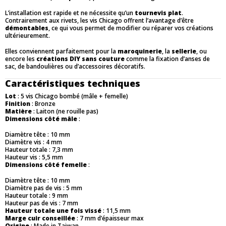
L’installation est rapide et ne nécessite qu’un
tournevis plat
.
Contrairement aux rivets, les vis Chicago offrent l’avantage d’être
démontables
, ce qui vous permet de modifier ou réparer vos créations
ultérieurement.
Elles conviennent parfaitement pour la
maroquinerie
, la
sellerie
, ou
encore les
créations DIY sans couture
comme la fixation d’anses de
sac, de bandoulières ou d’accessoires décoratifs.
Caractéristiques techniques
Lot
: 5 vis Chicago bombé (mâle + femelle)
Finition
: Bronze
Matière
: Laiton (ne rouille pas)
Dimensions côté mâle
:
Diamètre tête : 10 mm
Diamètre vis : 4 mm
Hauteur totale : 7,3 mm
Hauteur vis : 5,5 mm
Dimensions côté femelle
:
Diamètre tête : 10 mm
Diamètre pas de vis : 5 mm
Hauteur totale : 9 mm
Hauteur pas de vis : 7 mm
Hauteur totale une fois vissé
: 11,5 mm
Marge cuir conseillée
: 7 mm d’épaisseur max
Origine
: Made in Taiwan