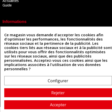
Actualités
Guide
Informations
Mentions légales
Ce magasin vous demande d'accepter les cookies afin
Conditions Générales de Vente
d'optimiser les performances, les fonctionnalités des
Politique de confidentialité
réseaux sociaux et la pertinence de la publicité. Les
Politique des cookies
cookies tiers liés aux réseaux sociaux et à la publicité sont
Contactez-nous
utilisés pour vous offrir des fonctionnalités optimisées
sur les réseaux sociaux, ainsi que des publicités
personnalisées. Acceptez-vous ces cookies ainsi que les
implications associées à l'utilisation de vos données
Coordonnées
personnelles ?
493 Chemin de Catougnac
05 63 34 51 88
81300 Graulhet
Configurer
contact@cuirenstock.com
Rejeter
Cuirenstock © 2026 - Une création Quatrys 💙
Accepter