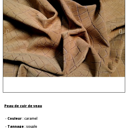
Peau de cuir de veau
-
Couleur
: caramel
-
Tannage
: souple