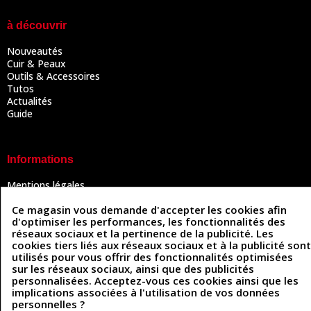
à découvrir
Nouveautés
Cuir & Peaux
Outils & Accessoires
Tutos
Actualités
Guide
Informations
Mentions légales
Conditions Générales de Vente
Ce magasin vous demande d'accepter les cookies afin
Politique de confidentialité
d'optimiser les performances, les fonctionnalités des
Politique des cookies
réseaux sociaux et la pertinence de la publicité. Les
Contactez-nous
cookies tiers liés aux réseaux sociaux et à la publicité sont
utilisés pour vous offrir des fonctionnalités optimisées
sur les réseaux sociaux, ainsi que des publicités
personnalisées. Acceptez-vous ces cookies ainsi que les
Coordonnées
implications associées à l'utilisation de vos données
personnelles ?
493 Chemin de Catougnac