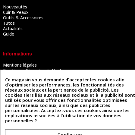
Nouveautés
Cuir & Peaux
Outils & Accessoires
Tutos
Actualités
Guide
Informations
Mentions légales
Conditions Générales de Vente
Politique de confidentialité
Ce magasin vous demande d'accepter les cookies afin
Politique des cookies
d'optimiser les performances, les fonctionnalités des
Contactez-nous
réseaux sociaux et la pertinence de la publicité. Les
cookies tiers liés aux réseaux sociaux et à la publicité sont
utilisés pour vous offrir des fonctionnalités optimisées
sur les réseaux sociaux, ainsi que des publicités
Coordonnées
personnalisées. Acceptez-vous ces cookies ainsi que les
implications associées à l'utilisation de vos données
493 Chemin de Catougnac
05 63 34 51 88
personnelles ?
81300 Graulhet
contact@cuirenstock.com
Configurer