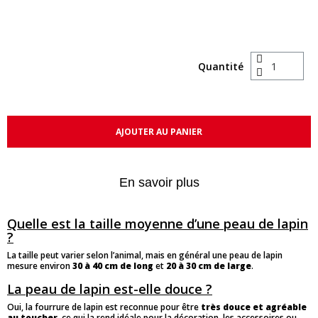
Quantité
AJOUTER AU PANIER
En savoir plus
Quelle est la taille moyenne d’une peau de lapin
?
La taille peut varier selon l’animal, mais en général une peau de lapin
mesure environ
30 à 40 cm de long
et
20 à 30 cm de large
.
La peau de lapin est-elle douce ?
Oui, la fourrure de lapin est reconnue pour être
très douce et agréable
au toucher
, ce qui la rend idéale pour la décoration, les accessoires ou