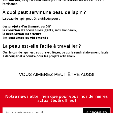
au toucher
, ce qui la rend idéale pour la décoration, les accessoires ou
l’artisanat.
À quoi peut servir une peau de lapin ?
La peau de lapin peut être utilisée pour :
des
projets d’artisanat ou DIY
la
création d’accessoires
(gants, sacs, bandeaux)
la
décoration intérieure
des
costumes ou vêtements
La peau est-elle facile à travailler ?
Oui, le cuir de lapin est
souple et léger
, ce qui le rend relativement facile
à découper et à coudre pour les projets artisanaux.
VOUS AIMEREZ PEUT-ÊTRE AUSSI
Notre newsletter rien que pour vous, nos dernières
actualités & offres !
S’ABONNER