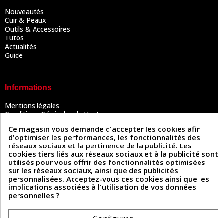
Nouveautés
Cuir & Peaux
Outils & Accessoires
Tutos
Actualités
Guide
Informations
Mentions légales
Conditions Générales de Vente
Politique de confidentialité
Ce magasin vous demande d'accepter les cookies afin
Politique des cookies
d'optimiser les performances, les fonctionnalités des
Contactez-nous
réseaux sociaux et la pertinence de la publicité. Les
cookies tiers liés aux réseaux sociaux et à la publicité sont
utilisés pour vous offrir des fonctionnalités optimisées
sur les réseaux sociaux, ainsi que des publicités
Coordonnées
personnalisées. Acceptez-vous ces cookies ainsi que les
implications associées à l'utilisation de vos données
493 Chemin de Catougnac
05 63 34 51 88
personnelles ?
81300 Graulhet
contact@cuirenstock.com