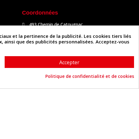
Coordonnées
493 Chemin de Catougnac
81300 Graulhet
05 63 34 51 88
x et la pertinence de la publicité. Les cookies tiers liés
contact@cuirenstock.com
ux, ainsi que des publicités personnalisées. Acceptez-vous
Accepter
Politique de confidentialité et de cookies
Cuirenstock © 2026 - Une création Quatrys 💙
Consentement aux cookies