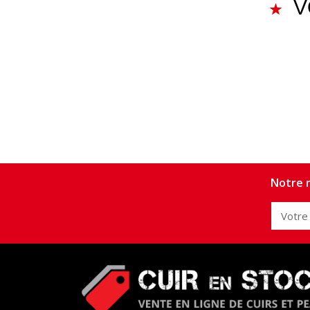
V
Notre n