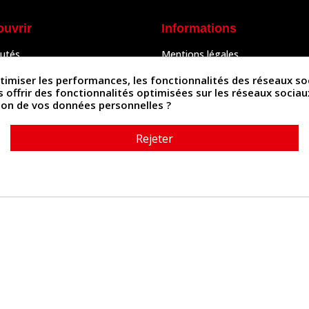
ouvrir
Informations
utés
Mentions légales
Peaux
Conditions Générales de Vente
& Accessoires
Politique de confidentialité
iser les performances, les fonctionnalités des réseaux sociau
Politique des cookies
us offrir des fonctionnalités optimisées sur les réseaux socia
tés
Contactez-nous
ation de vos données personnelles ?
Rejeter