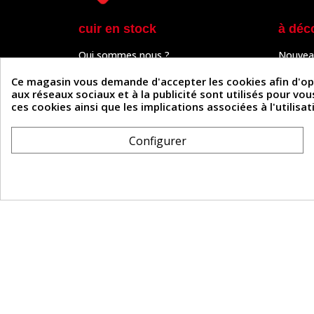
cuir en stock
à déc
Qui sommes nous ?
Nouvea
Programme de fidélité
Cuir & 
Paiement sécurisé
Outils 
Ce magasin vous demande d'accepter les cookies afin d'optim
Un problème de connexion ?
Tutos
aux réseaux sociaux et à la publicité sont utilisés pour vo
Frais de livraison
Actuali
ces cookies ainsi que les implications associées à l'utilis
Nos partenaires
Guide
Formulaire de rétractation
Configurer