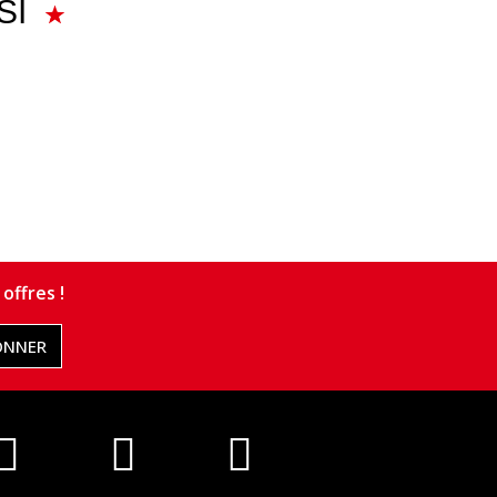
SI
offres !
ONNER