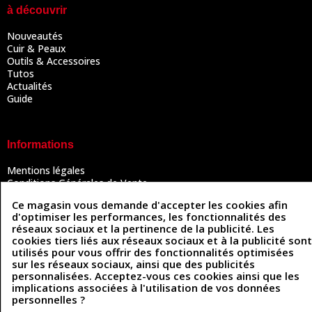
à découvrir
Nouveautés
Cuir & Peaux
Outils & Accessoires
Tutos
Actualités
Guide
Informations
Mentions légales
Conditions Générales de Vente
Politique de confidentialité
Ce magasin vous demande d'accepter les cookies afin
Politique des cookies
d'optimiser les performances, les fonctionnalités des
Contactez-nous
réseaux sociaux et la pertinence de la publicité. Les
cookies tiers liés aux réseaux sociaux et à la publicité sont
utilisés pour vous offrir des fonctionnalités optimisées
sur les réseaux sociaux, ainsi que des publicités
Coordonnées
personnalisées. Acceptez-vous ces cookies ainsi que les
implications associées à l'utilisation de vos données
493 Chemin de Catougnac
05 63 34 51 88
personnelles ?
81300 Graulhet