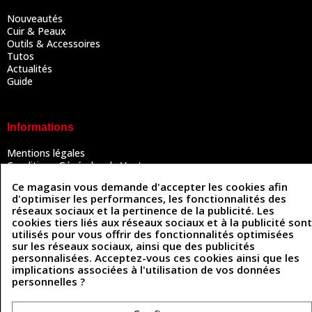
Nouveautés
Cuir & Peaux
Outils & Accessoires
Tutos
Actualités
Guide
Informations
Mentions légales
Conditions Générales de Vente
Politique de confidentialité
Ce magasin vous demande d'accepter les cookies afin
Politique des cookies
d'optimiser les performances, les fonctionnalités des
Contactez-nous
réseaux sociaux et la pertinence de la publicité. Les
cookies tiers liés aux réseaux sociaux et à la publicité sont
utilisés pour vous offrir des fonctionnalités optimisées
sur les réseaux sociaux, ainsi que des publicités
Coordonnées
personnalisées. Acceptez-vous ces cookies ainsi que les
implications associées à l'utilisation de vos données
493 Chemin de Catougnac
05 63 34 51 88
personnelles ?
81300 Graulhet
contact@cuirenstock.com