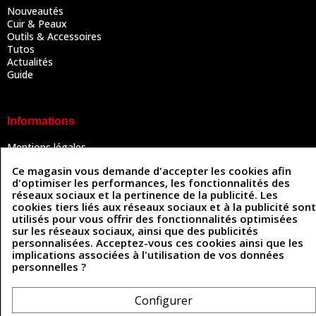
Nouveautés
Cuir & Peaux
Outils & Accessoires
Tutos
Actualités
Guide
Informations
Mentions légales
Conditions Générales de Vente
Ce magasin vous demande d'accepter les cookies afin
Politique de confidentialité
d'optimiser les performances, les fonctionnalités des
Politique des cookies
réseaux sociaux et la pertinence de la publicité. Les
Contactez-nous
cookies tiers liés aux réseaux sociaux et à la publicité sont
utilisés pour vous offrir des fonctionnalités optimisées
sur les réseaux sociaux, ainsi que des publicités
personnalisées. Acceptez-vous ces cookies ainsi que les
Coordonnées
implications associées à l'utilisation de vos données
personnelles ?
493 Chemin de Catougnac
05 63 34 51 88
81300 Graulhet
contact@cuirenstock.com
Configurer