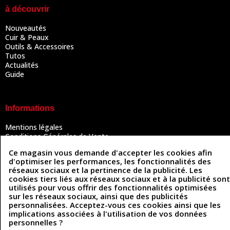
à découvrir
Nouveautés
Cuir & Peaux
Outils & Accessoires
Tutos
Actualités
Guide
Informations
Mentions légales
Conditions Générales de Vente
Politique de confidentialité
Ce magasin vous demande d'accepter les cookies afin
Politique des cookies
d'optimiser les performances, les fonctionnalités des
Contactez-nous
réseaux sociaux et la pertinence de la publicité. Les
cookies tiers liés aux réseaux sociaux et à la publicité sont
utilisés pour vous offrir des fonctionnalités optimisées
sur les réseaux sociaux, ainsi que des publicités
Coordonnées
personnalisées. Acceptez-vous ces cookies ainsi que les
implications associées à l'utilisation de vos données
493 Chemin de Catougnac
05 63 34 51 88
personnelles ?
81300 Graulhet