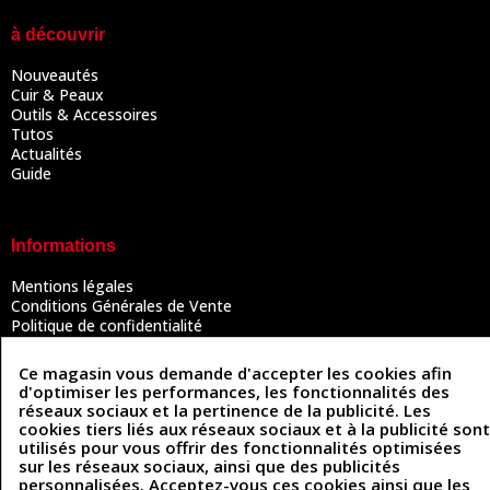
à découvrir
Nouveautés
Cuir & Peaux
Outils & Accessoires
Tutos
Actualités
Guide
Informations
Mentions légales
Conditions Générales de Vente
Politique de confidentialité
Politique des cookies
Contactez-nous
Ce magasin vous demande d'accepter les cookies afin
d'optimiser les performances, les fonctionnalités des
réseaux sociaux et la pertinence de la publicité. Les
cookies tiers liés aux réseaux sociaux et à la publicité sont
Coordonnées
utilisés pour vous offrir des fonctionnalités optimisées
sur les réseaux sociaux, ainsi que des publicités
493 Chemin de Catougnac
personnalisées. Acceptez-vous ces cookies ainsi que les
05 63 34 51 88