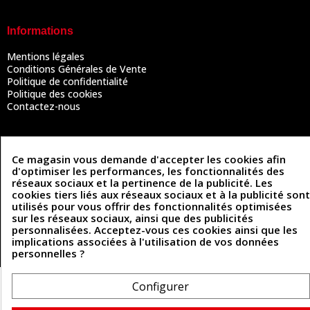
Informations
Mentions légales
Conditions Générales de Vente
Politique de confidentialité
Politique des cookies
Contactez-nous
Coordonnées
Ce magasin vous demande d'accepter les cookies afin
d'optimiser les performances, les fonctionnalités des
493 Chemin de Catougnac
réseaux sociaux et la pertinence de la publicité. Les
05 63 34 51 88
81300 Graulhet
cookies tiers liés aux réseaux sociaux et à la publicité sont
contact@cuirenstock.com
utilisés pour vous offrir des fonctionnalités optimisées
sur les réseaux sociaux, ainsi que des publicités
personnalisées. Acceptez-vous ces cookies ainsi que les
implications associées à l'utilisation de vos données
personnelles ?
Cuirenstock © 2026 - Une création Quatrys 💙
Configurer