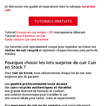
👉 Retrouvez nos guides et inspirations dans la rubrique
tutoriels
cuir
:
TUTORIELS GRATUITS
Tutoriel
trousse en cuir simple – DIY
maroquinerie débutant
Tutoriel
étui à lunettes en cuir
Guide couture cuir sans machine
Ces tutoriels sont spécialement conçus pour exploiter au mieux vos
chutes de cuir recyclé
et optimiser chaque morceau sans perte de
matière.
Pourquoi choisir les lots surprise de cuir Cuir
en Stock ?
Chez
Cuir en Stock
, nous sélectionnons chaque lot de cuir avec
exigence afin de garantir :
une
qualité professionnelle issue du luxe
des
cuirs recyclés authentiques et durables
une grande diversité de textures et couleurs
une solution économique pour travailler le cuir
une source idéale pour tester, créer et expérimenter
Nos
morceaux de cuir en lot surprise
sont particulièrement