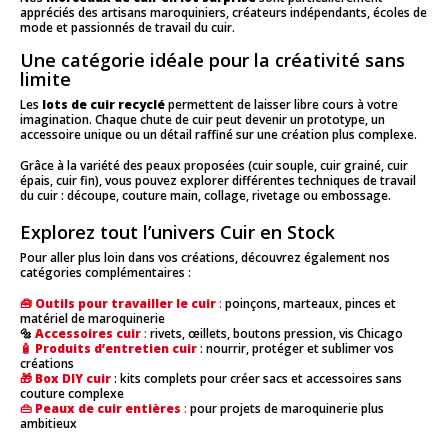
appréciés des artisans maroquiniers, créateurs indépendants, écoles de
mode et passionnés de travail du cuir.
Une catégorie idéale pour la créativité sans
limite
Les
lots de cuir recyclé
permettent de laisser libre cours à votre
imagination. Chaque chute de cuir peut devenir un prototype, un
accessoire unique ou un détail raffiné sur une création plus complexe.
Grâce à la variété des peaux proposées (cuir souple, cuir grainé, cuir
épais, cuir fin), vous pouvez explorer différentes techniques de travail
du cuir : découpe, couture main, collage, rivetage ou embossage.
Explorez tout l’univers Cuir en Stock
Pour aller plus loin dans vos créations, découvrez également nos
catégories complémentaires :
🧰
Outils pour travailler le cuir
:
poinçons, marteaux, pinces et
matériel de maroquinerie
🔩
Accessoires cuir
:
rivets, œillets, boutons pression, vis Chicago
🧴
Produits d’entretien cuir
: nourrir, protéger et sublimer vos
créations
🎁
Box DIY cuir
: kits complets pour créer sacs et accessoires sans
couture complexe
👜
Peaux de cuir entières
:
pour projets de maroquinerie plus
ambitieux