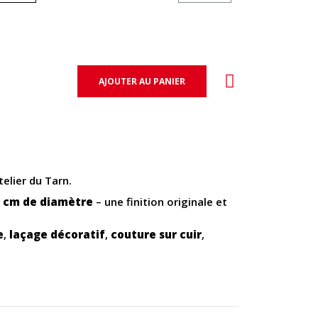
AJOUTER AU PANIER
elier du Tarn.
3 cm de diamètre
– une finition originale et
e
,
laçage décoratif
,
couture sur cuir
,