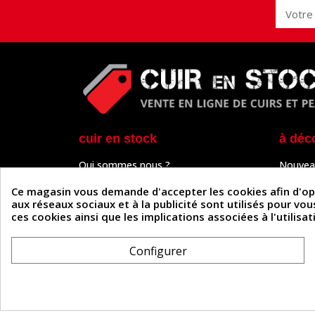
cuir en stock
à déc
Qui sommes nous ?
Nouvea
Programme de fidélité
Cuir & 
Paiement sécurisé
Outils 
Ce magasin vous demande d'accepter les cookies afin d'optim
Un problème de connexion ?
Tutos
aux réseaux sociaux et à la publicité sont utilisés pour vo
Frais de livraison
Actuali
ces cookies ainsi que les implications associées à l'utilis
Nos partenaires
Guide
Formulaire de rétractation
Configurer