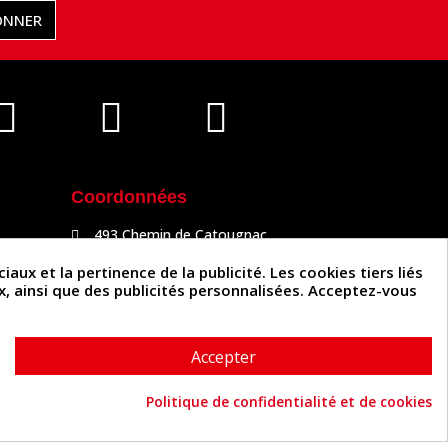
ONNER
Coordonnées
493 Chemin de Catougnac
81300 Graulhet
05 63 34 51 88
x et la pertinence de la publicité. Les cookies tiers liés
contact@cuirenstock.com
ux, ainsi que des publicités personnalisées. Acceptez-vous
Accepter
Politique de confidentialité et de cookies
Cuirenstock © 2026 - Une création Quatrys 💙
Consentement aux cookies