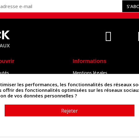
S’AB
ouvrir
Informations
utés
Mentions légales
Peaux
Conditions Générales de Vente
& Accessoires
Politique de confidentialité
iser les performances, les fonctionnalités des réseaux sociau
Politique des cookies
us offrir des fonctionnalités optimisées sur les réseaux socia
tés
Contactez-nous
ation de vos données personnelles ?
Rejeter