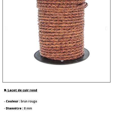
🧵
Lacet de cuir rond
-
Couleur :
brun rouge
-
Diamètre :
8 mm