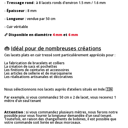
-
Tressage
rond
: à 8 lacets ronds d'environ 1.5 mm / 1.6 mm
-
Épaisseur :
8 mm
-
Longueur :
vendue par 50 cm
- Cuir véritable
📏
Disponible en diamètre
4 mm
et
6 mm
👜
Idéal pour de nombreuses créations
Ces lacets plats en cuir tressé sont particulièrement appréciés pour :
La fabrication de bracelets et colliers
La création de sacs et pochettes
Les finitions de ceintures et accessoires
Les articles de sellerie et de maroquinerie
Les réalisations artisanales et décoratives
Nous sélectionnons nos lacets auprès d’ateliers situés en Inde 🇮🇳
Par exemple, si vous commandez 50 cm x 2 de lacet, vous recevrez 1
mètre d'un seul tenant
Attention :
si vous commandez plusieurs mètres, nous ferons notre
possible pour vous fournir la longueur demandée d'un seul tenant.
Toutefois, en raison des changements de bobines, il est possible que
votre commande soit livrée en deux morceaux.