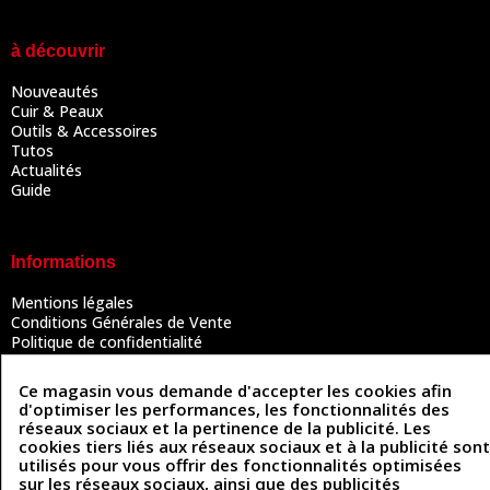
à découvrir
Nouveautés
Cuir & Peaux
Outils & Accessoires
Tutos
Actualités
Guide
Informations
Mentions légales
Conditions Générales de Vente
Politique de confidentialité
Politique des cookies
Contactez-nous
Ce magasin vous demande d'accepter les cookies afin
d'optimiser les performances, les fonctionnalités des
réseaux sociaux et la pertinence de la publicité. Les
cookies tiers liés aux réseaux sociaux et à la publicité sont
Coordonnées
utilisés pour vous offrir des fonctionnalités optimisées
sur les réseaux sociaux, ainsi que des publicités