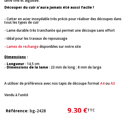
lame fine et aiguisée.
Découper du cuir n'aura jamais été aussi facile !
- Cutter en acier inoxydable très précis pour réaliser des découpes dans
tous les types de cuir
- Lame durable très tranchante qui permet une découpe sans effort
- Idéal pour les travaux de repoussage
-
Lames de rechange
disponibles sur notre site
Dimensions
:
-
Longueur
: 14,5 cm
-
Dimensions de la lame
: 23 mm de long ; 8 mm de large
A utiliser de préférence avec nos tapis de découpe format
A4
ou
A3
Vendu à l'unité
9,30 €
TTC
Référence
bg-2428