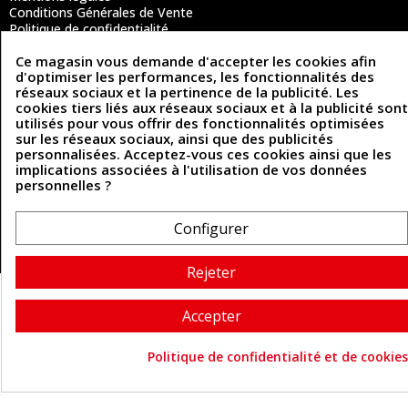
Conditions Générales de Vente
Politique de confidentialité
Politique des cookies
Ce magasin vous demande d'accepter les cookies afin
Contactez-nous
d'optimiser les performances, les fonctionnalités des
réseaux sociaux et la pertinence de la publicité. Les
cookies tiers liés aux réseaux sociaux et à la publicité sont
Coordonnées
utilisés pour vous offrir des fonctionnalités optimisées
sur les réseaux sociaux, ainsi que des publicités
personnalisées. Acceptez-vous ces cookies ainsi que les
493 Chemin de Catougnac
05 63 34 51 88
implications associées à l'utilisation de vos données
81300 Graulhet
personnelles ?
contact@cuirenstock.com
Configurer
Cuirenstock © 2026 - Une création Quatrys 💙
Rejeter
Accepter
Politique de confidentialité et de cookies
Consentement aux cookie