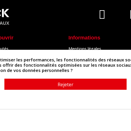
ouvrir
Informations
utés
Mentions légales
Peaux
Conditions Générales de Vente
& Accessoires
Politique de confidentialité
iser les performances, les fonctionnalités des réseaux sociau
Politique des cookies
us offrir des fonctionnalités optimisées sur les réseaux socia
tés
Contactez-nous
ation de vos données personnelles ?
Rejeter