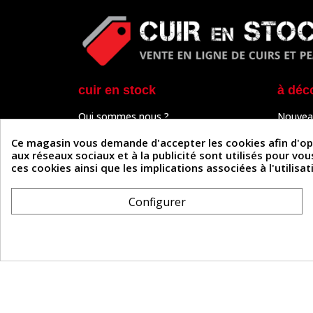
cuir en stock
à déc
Qui sommes nous ?
Nouvea
Programme de fidélité
Cuir & 
Paiement sécurisé
Outils 
Ce magasin vous demande d'accepter les cookies afin d'optim
Un problème de connexion ?
Tutos
aux réseaux sociaux et à la publicité sont utilisés pour vo
Frais de livraison
Actuali
ces cookies ainsi que les implications associées à l'utilis
Nos partenaires
Guide
Formulaire de rétractation
Configurer