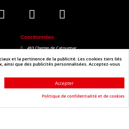
Coordonnées
493 Chemin de Catougnac
81300 Graulhet
05 63 34 51 88
x et la pertinence de la publicité. Les cookies tiers liés
contact@cuirenstock.com
ux, ainsi que des publicités personnalisées. Acceptez-vous
Accepter
Politique de confidentialité et de cookies
Cuirenstock © 2026 - Une création Quatrys 💙
Consentement aux cookies