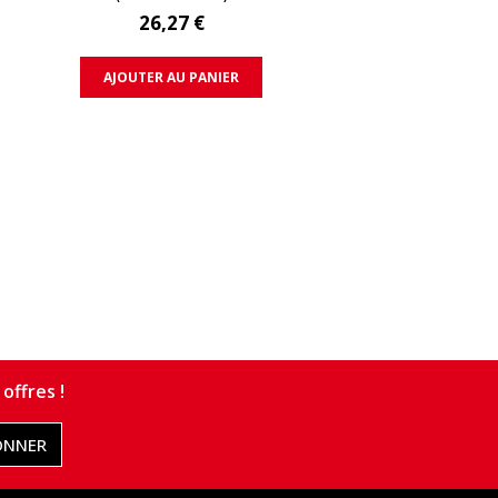
26,27 €
AJOUTER AU PANIER
offres !
ONNER