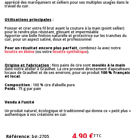
apprécié des maroquiniers et selliers pour ses multiples usages dans le 
travail du cuir.
Utilisations principales
 :
Poisser et cirer votre fil brut avant la couture à la main (point sellier)
pour le rendre plus résistant, glissant et imperméable
Apporter une belle finition naturelle et protectrice sur les tranches du
cuir, pour un aspect satiné, doux et professionnel
Pour un résultat encore plus parfait
, combinez-la avec notre 
lissette en ébène
 (ou votre 
lissette synthétique
).
Origine et fabrication
 :
 Nos pains de cire sont 
moulés à la main
dans notre atelier à Graulhet. La cire provient directement d’apiculteurs 
locaux de Graulhet et de ses environs, pour un produit 
100 % français 
et local
.
Composition
: 100 % cire d’abeille pure
Poids
: 75 g par pain
Vendu à l’unité
Un produit naturel, écologique et traditionnel qui donne ce « petit plus » 
authentique à vos créations en cuir.
4,90 €
TTC
Référence
bg-2705