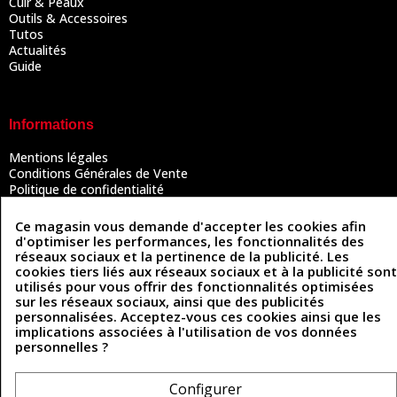
Cuir & Peaux
Outils & Accessoires
Tutos
Actualités
Guide
Informations
Mentions légales
Conditions Générales de Vente
Politique de confidentialité
Politique des cookies
Contactez-nous
Ce magasin vous demande d'accepter les cookies afin
d'optimiser les performances, les fonctionnalités des
réseaux sociaux et la pertinence de la publicité. Les
cookies tiers liés aux réseaux sociaux et à la publicité sont
Coordonnées
utilisés pour vous offrir des fonctionnalités optimisées
sur les réseaux sociaux, ainsi que des publicités
493 Chemin de Catougnac
personnalisées. Acceptez-vous ces cookies ainsi que les
05 63 34 51 88
81300 Graulhet
implications associées à l'utilisation de vos données
contact@cuirenstock.com
personnelles ?
Configurer